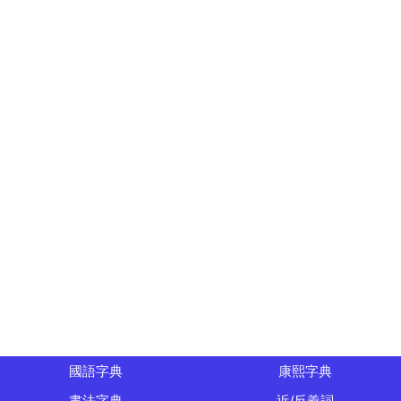
國語字典
康熙字典
書法字典
近/反義詞