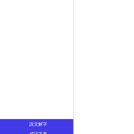
說文解字
成語字典