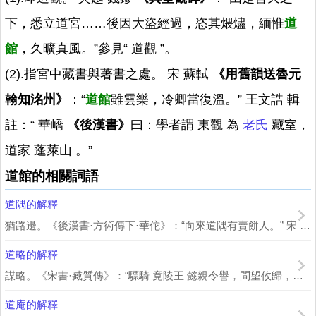
下，悉立道宮……後因大盜經過，恣其煨燼，緬惟
道
館
，久曠真風。”參見“ 道觀 ”。
(2).指宮中藏書與著書之處。 宋 蘇軾
《用舊韻送魯元
翰知洺州》
：“
道館
雖雲樂，冷卿當復溫。” 王文誥 輯
註：“ 華嶠
《後漢書》
曰：學者謂 東觀 為
老氏
藏室，
道家 蓬萊山 。”
道館的相關詞語
道隅的解釋
猶路邊。《後漢書·方術傳下·華佗》：“向來道隅有賣餅人。” 宋 王庭珪 《...
道略的解釋
謀略。《宋書·臧質傳》：“驃騎 竟陵王 懿親令譽，問望攸歸，大司馬 江夏王 道...
道庵的解釋