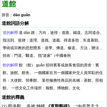
道館
拼音：
dào guǎn
道館詞語分解
道的解釋
道 dào 路，方向，途徑：道路。鐵道。志同道合。
指法則、規律：道理。道德。道義。得道多助，失道寡助。
學術或宗教的思想體系：道學。傳道。修道。 方法，辦法，
技術：門道。醫道。 指“道家”（中國春秋
館的解釋
館 （館） guǎn 招待賓客或旅客食宿的房舍：賓
館。旅館。館舍。 一個國家在另一個國家外交人員常駐的住
所：大使館。領事館。 某些服務性商店的名稱：茶館。照相
館。 一些文化工作場所：報館。博物館。文化
道館的釋義
(1).即道觀。 吳越 錢鏐
《真聖觀碑》
：“由是普天之