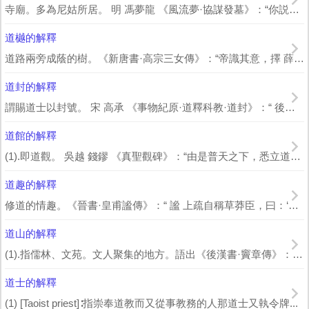
寺廟。多為尼姑所居。 明 馮夢龍 《風流夢·協謀發墓》：“你説這道庵，因何置...
道樾的解釋
道路兩旁成蔭的樹。《新唐書·高宗三女傳》：“帝識其意，擇 薛紹 尚之。假 萬年...
道封的解釋
謂賜道士以封號。 宋 高承 《事物紀原·道釋科教·道封》：“ 後周 武帝...
道館的解釋
(1).即道觀。 吳越 錢鏐 《真聖觀碑》：“由是普天之下，悉立道宮……後因大...
道趣的解釋
修道的情趣。《晉書·皇甫謐傳》：“ 謐 上疏自稱草莽臣，曰：‘臣以尫弊，迷於道...
道山的解釋
(1).指儒林、文苑。文人聚集的地方。語出《後漢書·竇章傳》：“是時學者稱 東...
道士的解釋
(1) [Taoist priest]∶指崇奉道教而又從事教務的人那道士又執令牌...