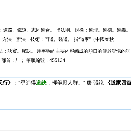
途徑：道路。鐵道。志同道合。 指法則、規律：道理。道德。道義
 方法，辦法，技術：門道。醫道。 指“道家”（中國春秋
明的方法：訣竅。秘訣。 用事物的主要內容編成的順口的便於記憶的
部首：訁； 筆順編號：455134
天行》
：“尋師得
道訣
，輕舉厭人群。” 唐 張說
《道家四