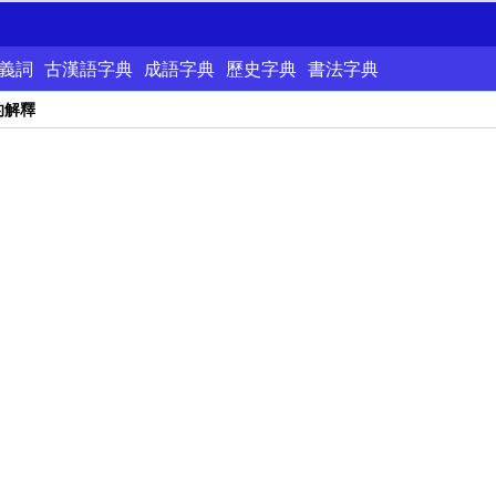
義詞
古漢語字典
成語字典
歷史字典
書法字典
的解釋