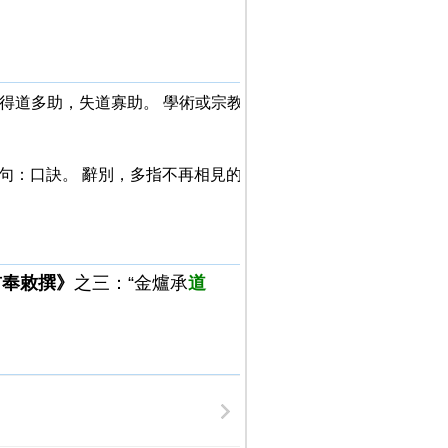
。得道多助，失道寡助。 學術或宗教
詞句：口訣。 辭別，多指不再相見的
首奉敕撰》
之三：“金爐承
道