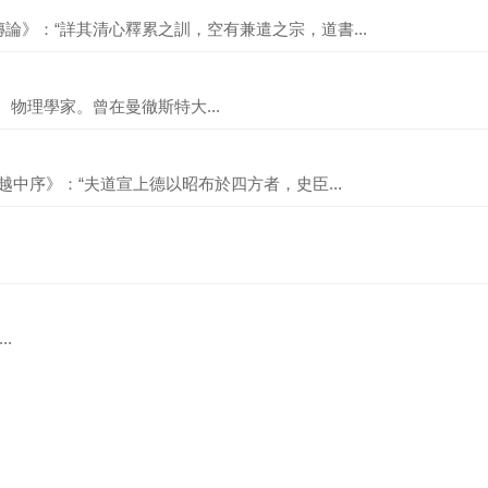
論》：“詳其清心釋累之訓，空有兼遣之宗，道書...
國化學家、物理學家。曾在曼徹斯特大...
越中序》：“夫道宣上德以昭布於四方者，史臣...
..