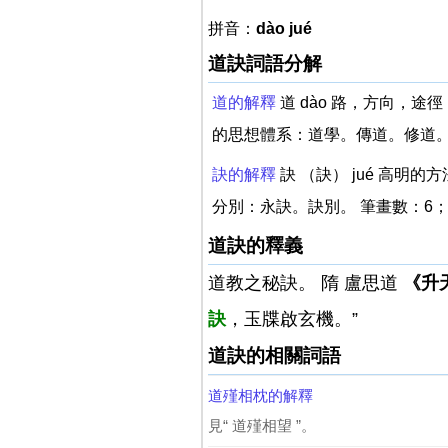
拼音：
dào jué
道訣詞語分解
道的解釋
道 dào 路，方向，
的思想體系：道學。傳道。修道。
訣的解釋
訣 （訣） jué 高
分別：永訣。訣別。 筆畫數：6； 
道訣的釋義
道教之秘訣。 隋 盧思道
《升
訣
，玉牒啟玄機。”
道訣的相關詞語
道殣相枕的解釋
見“ 道殣相望 ”。