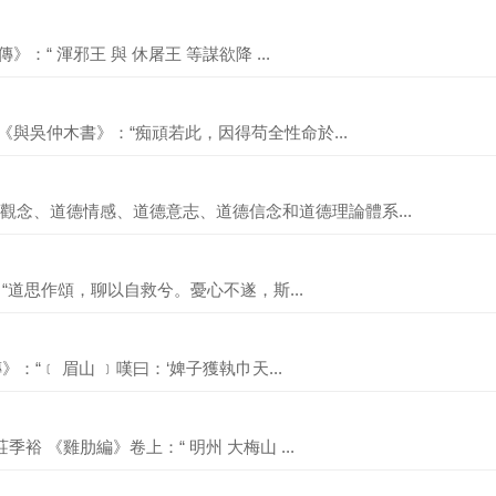
》：“ 渾邪王 與 休屠王 等謀欲降 ...
《與吳仲木書》：“痴頑若此，因得苟全性命於...
觀念、道德情感、道德意志、道德信念和道德理論體系...
：“道思作頌，聊以自救兮。憂心不遂，斯...
》：“﹝ 眉山 ﹞嘆曰：‘婢子獲執巾天...
裕 《雞肋編》卷上：“ 明州 大梅山 ...