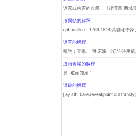
道家或佛家的典籍。《後漢書·西域傳
道爾頓的解釋
(johndalton，1766-1844)英
道宣的解釋
稱說；宣揚。 明 宋濂 《送許時用還
道頭會尾的解釋
見“ 道頭知尾 ”。
道破的解釋
[lay sth. bare;reveal;point out frankly].