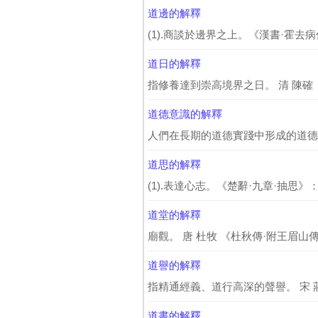
道邊的解釋
(1).商談於邊界之上。《漢書·霍去病傳
道日的解釋
指修養達到崇高境界之日。 清 陳確 
道德意識的解釋
人們在長期的道德實踐中形成的道德
道思的解釋
(1).表達心志。《楚辭·九章·抽思》
道堂的解釋
廟觀。 唐 杜牧 《杜秋傳·附王眉山傳
道譽的解釋
指精通經義、道行高深的聲譽。 宋 莊季
道書的解釋