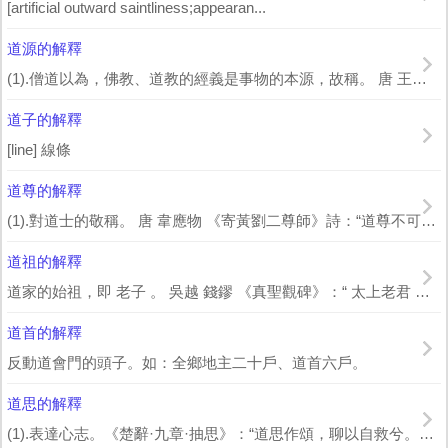
[artificial outward saintliness;appearan...
道源的解釋
(1).僧道以為，佛教、道教的經義是事物的本源，故稱。 唐 王昌齡 《武陵開元...
道子的解釋
[line] 線條
道尊的解釋
(1).對道士的敬稱。 唐 韋應物 《寄黃劉二尊師》詩：“道尊不可屈，符守豈暇...
道祖的解釋
道家的始祖，即 老子 。 吳越 錢鏐 《真聖觀碑》：“ 太上老君 者，神凝太素...
道首的解釋
反動道會門的頭子。如：全鄉地主二十戶、道首六戶。
道思的解釋
(1).表達心志。《楚辭·九章·抽思》：“道思作頌，聊以自救兮。憂心不遂，斯...