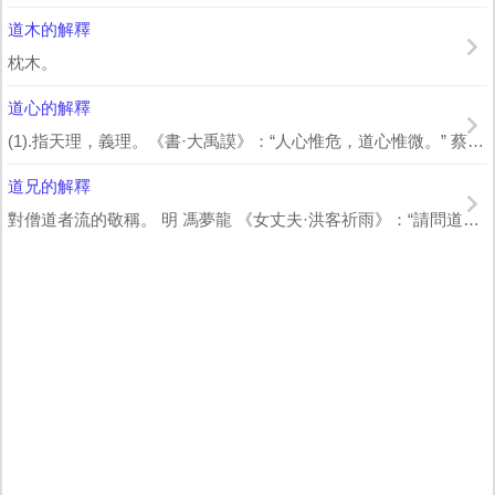
道木的解釋
枕木。
道心的解釋
(1).指天理，義理。《書·大禹謨》：“人心惟危，道心惟微。” 蔡沉 集傳：“...
道兄的解釋
對僧道者流的敬稱。 明 馮夢龍 《女丈夫·洪客祈雨》：“請問道兄，今日可喫齋...