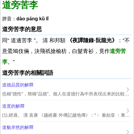
道旁苦李
拼音：
dào páng kǔ lǐ
道旁苦李的意思
同“ 道邊苦李 ”。 清 和邦額
《夜譚隨錄·阮龍光》
：“不
意鷽鳩伎倆，決飛祇搶榆枋，白髮青衫，竟作
道旁苦
李
。”
道旁苦李的相關詞語
道德品質的解釋
也稱“德性”，簡稱“品德”。個人在道德行為中所表現出來的比較穩定的、一貫的特點和...
道度的解釋
(1).經過。 漢 袁康 《越絕書·外傳記越地傳》：“﹝ 秦始皇 ﹞東遊之 ...
道貌岸然的解釋