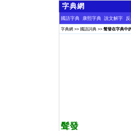
字典網
國語字典
康熙字典
說文解字
反
字典網
>>
國語詞典
>>
髶發在字典中
髶發