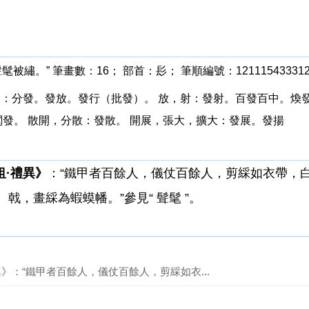
髦被繡。” 筆畫數：16； 部首：髟； 筆順編號：121115433312
，送出：分發。發放。發行（批發）。 放，射：發射。百發百中。煥
發。 散開，分散：發散。 開展，張大，擴大：發展。發揚
俎·禮異》
：“鐵甲者百餘人，儀仗百餘人，剪綵如衣帶，
戟，畫綵為蝦蟆幡。”參見“ 髶髦 ”。
異》：“鐵甲者百餘人，儀仗百餘人，剪綵如衣...