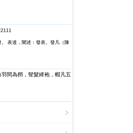
2111
發。 表達，闡述：發表。發凡（陳
白羽間為矟，髶髮絳袍，帽凡五