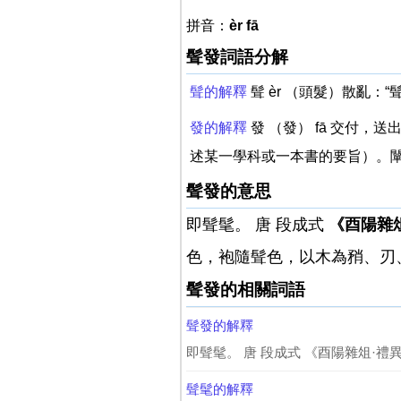
拼音：
èr fā
髶發詞語分解
髶的解釋
髶 èr （頭髮）散亂：“髶
發的解釋
發 （發） fā 交付
述某一學科或一本書的要旨）。闡
髶發的意思
即髶髦。 唐 段成式
《酉陽雜
色，袍隨髶色，以木為矟、刃、
髶發的相關詞語
髶發的解釋
即髶髦。 唐 段成式 《酉陽雜俎·禮
髶髦的解釋