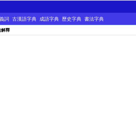
義詞
古漢語字典
成語字典
歷史字典
書法字典
的解釋