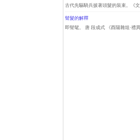
古代先驅騎兵披著頭髮的裝束。《文選
髶髮的解釋
即髶髦。 唐 段成式 《酉陽雜俎·禮