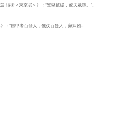
·張衡＜東京賦＞》：“髶髦被繡，虎夫戴鶡。”...
異》：“鐵甲者百餘人，儀仗百餘人，剪綵如...