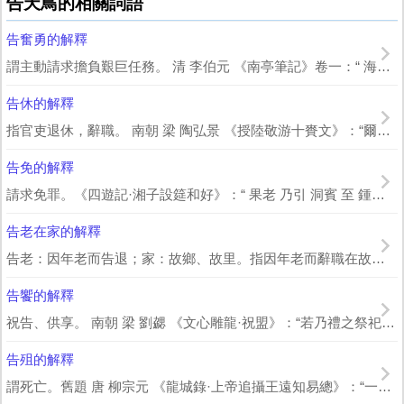
告天鳥的相關詞語
告奮勇的解釋
謂主動請求擔負艱巨任務。 清 李伯元 《南亭筆記》卷一：“ 海蘭察 以侍衛告奮...
告休的解釋
指官吏退休，辭職。 南朝 梁 陶弘景 《授陸敬游十賚文》：“爾奉上惟勤，接下...
告免的解釋
請求免罪。《四遊記·湘子設筵和好》：“ 果老 乃引 洞賓 至 鍾離 、 鐵拐 ...
告老在家的解釋
告老：因年老而告退；家：故鄉、故里。指因年老而辭職在故鄉安度晚年。
告饗的解釋
祝告、供享。 南朝 梁 劉勰 《文心雕龍·祝盟》：“若乃禮之祭祀，事止告饗...
告殂的解釋
謂死亡。舊題 唐 柳宗元 《龍城錄·上帝追攝王遠知易總》：“一日告殂，遺言屍...