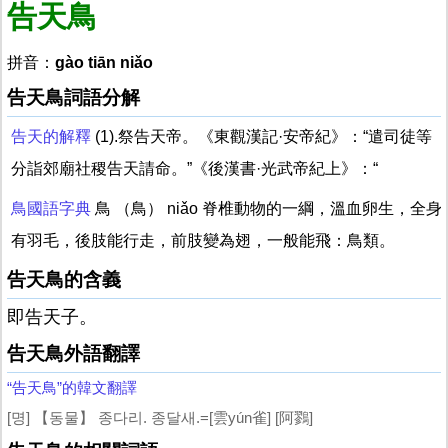
告天鳥
拼音：
gào tiān niǎo
告天鳥詞語分解
告天的解釋
(1).祭告天帝。《東觀漢記·安帝紀》：“遣司徒等
分詣郊廟社稷告天請命。”《後漢書·光武帝紀上》：“
鳥國語字典
鳥 （鳥） niǎo 脊椎動物的一綱，溫血卵生，全身
有羽毛，後肢能行走，前肢變為翅，一般能飛：鳥類。
告天鳥的含義
即告天子。
告天鳥外語翻譯
“告天鳥”的韓文翻譯
[명] 【동물】 종다리. 종달새.=[雲yún雀] [阿鷚]