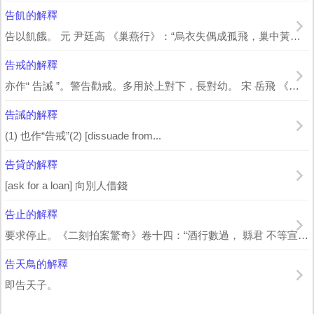
告飢的解釋
告以飢餓。 元 尹廷高 《巢燕行》：“烏衣失偶成孤飛，巢中黃口爭告飢。”告以飢...
告戒的解釋
亦作“ 告誡 ”。警告勸戒。多用於上對下，長對幼。 宋 岳飛 《辭鎮南軍承宣使...
告誡的解釋
(1) 也作“告戒”(2) [dissuade from...
告貸的解釋
[ask for a loan] 向別人借錢
告止的解釋
要求停止。《二刻拍案驚奇》卷十四：“酒行數過， 縣君 不等宣教告止，自立起身道：...
告天鳥的解釋
即告天子。