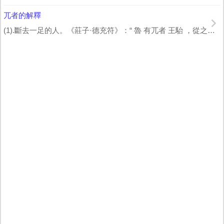
兀者的解釋
(1).斷去一足的人。《莊子·德充符》：“ 魯 有兀者 王駘 ，從之游者，與 ...