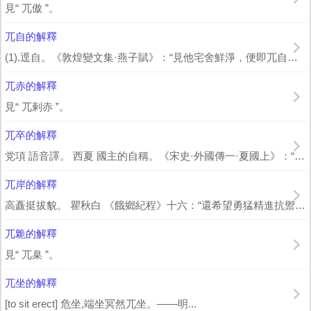
見“ 兀傲 ”。
兀自的解釋
(1).逕自。《敦煌變文集·燕子賦》：“見他宅舍鮮淨，便即兀自占著。”(2)....
兀赤的解釋
見“ 兀剌赤 ”。
兀卒的解釋
党項 語音譯。 西夏 國主的自稱。《宋史·外國傳一·夏國上》：“﹝ 趙元昊 ...
兀岸的解釋
高矗挺拔貌。 瞿秋白 《餓鄉紀程》十六：“還希望勇猛精進抗禦萬難，一往不返，尤其...
兀臲的解釋
見“ 兀臬 ”。
兀坐的解釋
[to sit erect] 危坐,端坐冥然兀坐。——明...