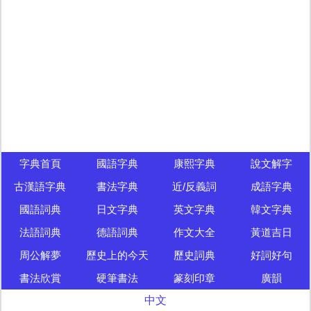
字典首頁
國語字典
康熙字典
說文解字
古漢語字典
書法字典
近/反義詞
成語字典
國語詞典
日文字典
英文字典
韓文字典
法語詞典
德語詞典
作文大全
黃道吉日
周公解夢
歷史上的今天
歷史詞典
好詞好句
書法欣賞
硬筆書法
篆刻印章
廣韻
中文