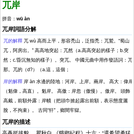
兀岸
拼音：
wū àn
兀岸詞語分解
兀的解釋
兀 wù 高而上平，形容禿山，泛指禿：兀鷲。“蜀山
兀，阿房出。” 高高地突起：兀然（a.高高突起的樣子；b.突
然；c.昏沉無知的樣子）。突兀。 中國元曲中用作發語詞：兀
那。兀的（d?）（a.這，這個；
岸的解釋
岸 àn 水邊的陸地：河岸。上岸。兩岸。 高大：偉岸
（魁偉，高直）。魁岸。 高傲：岸忽（傲慢）。傲岸。 頭飾
高戴，前額外露：岸幘（把頭巾掀起露出前額，表示態度灑
脫，不拘束）。 古同“犴”，鄉間牢獄。
兀岸的描述
高矗挺拔貌。 瞿秋白 《餓鄉紀程》十六：“還希望勇猛