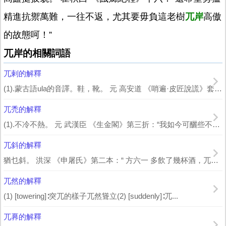
精進抗禦萬難，一往不返，尤其要毋負這老樹
兀岸
高傲
的故態呵！”
兀岸的相關詞語
兀剌的解釋
(1).蒙古語ula的音譯。鞋，靴。 元 高安道 《哨遍·皮匠說謊》套曲：“...
兀禿的解釋
(1).不冷不熱。 元 武漢臣 《生金閣》第三折：“我如今可釃些不冷不熱、兀兀...
兀斜的解釋
猶乜斜。 洪深 《申屠氏》第二本：“ 方六一 多飲了幾杯酒，兀斜著眼，覷著那在旁...
兀然的解釋
(1) [towering]∶突兀的樣子兀然聳立(2) [suddenly]∶兀...
兀奡的解釋