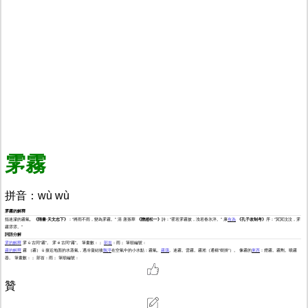
雺霧
拼音：wù wù
雺霧的解釋
指迷濛的霧氣。
《隋書·天文志下》
：“將雨不雨，變為雺霧。” 清 唐孫華
《贈趙松一》
詩：“霍若雺霧披，渙若春氷泮。” 康
有為
《孔子改制考》
序：“冥冥汶汶，雺
霧雰雰。”
詞語分解
雺的解釋
雺 ù 古同“霧”。 雺 é 古同“霿”。 筆畫數：；
部首
：雨； 筆順編號：
霧的解釋
霧 （霧） ù 接近地面的水蒸氣，遇冷凝結後
飄浮
在空氣中的小水點：霧氣。
霧靄
。迷霧。雲霧。霧淞（通稱“樹掛”）。 像霧的
東西
：煙霧。霧劑。噴霧
器。 筆畫數：； 部首：雨； 筆順編號：
贊