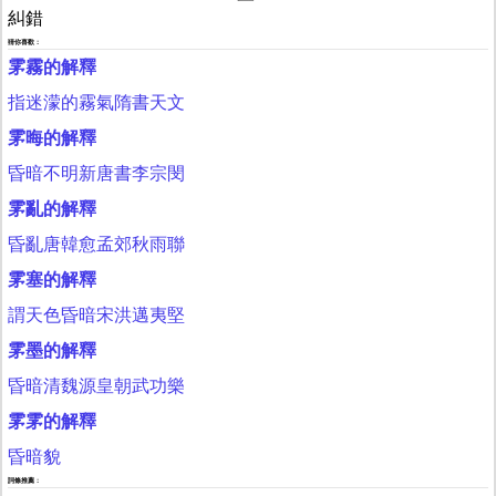
糾錯
猜你喜歡：
雺霧的解釋
指迷濛的霧氣隋書天文
雺晦的解釋
昏暗不明新唐書李宗閔
雺亂的解釋
昏亂唐韓愈孟郊秋雨聯
雺塞的解釋
謂天色昏暗宋洪邁夷堅
雺墨的解釋
昏暗清魏源皇朝武功樂
雺雺的解釋
昏暗貌
詞條推薦：