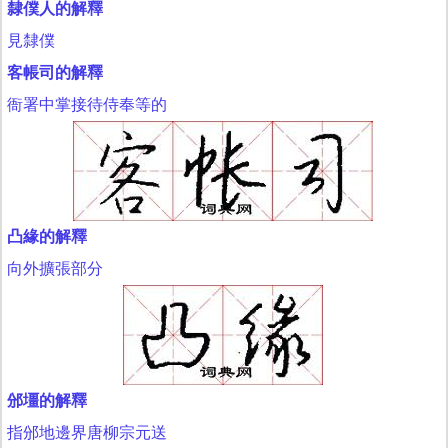
隸僕人的解釋
見隸僕
客帳司的解釋
衙署中掌接待侍奉等的
凸緣的解釋
向外擴張部分
邠壃的解釋
指邠地邊界唐柳宗元送