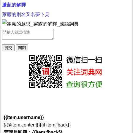
蘆萉的解釋
萊菔的別名又名夢卜見
{{item.username}}
{{@item.content}}{{if item.fback}}
管理員回覆：{{item.fback}}