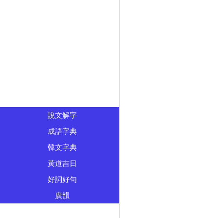
說文解字
成語字典
韓文字典
黃道吉日
好詞好句
廣韻