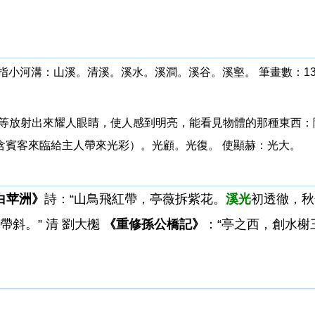
，泛指小河溝：山溪。清溪。溪水。溪澗。溪谷。溪壑。 筆畫數：13
火、電等放射出來耀人眼睛，使人感到明亮，能看見物體的那種東西
含賓客來臨給主人帶來光彩）。光顧。光復。 使顯赫：光大。
白苹洲》
詩：“山鳥飛紅帶，亭薇拆紫花。
溪光
初透徹，秋
帶斜。” 清 劉大櫆
《重修孫公橋記》
：“亭之西，創水榭