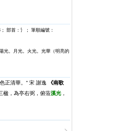
； 部首：氵； 筆順編號：
：陽光。月光。火光。光華（明亮的
色正清華。” 宋 謝逸
《南歌
三楹，為亭右弼，俯蒞
溪光
，