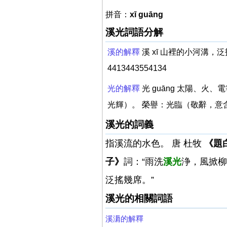
拼音：
xī guāng
溪光詞語分解
溪的解釋
溪 xī 山裡的小河溝
4413443554134
光的解釋
光 guāng 太陽、
光輝）。 榮譽：光臨（敬辭，意
溪光的詞義
指溪流的水色。 唐 杜牧
《題
子》
詞：“雨洗
溪光
浄，風掀柳
泛搖幾席。”
溪光的相關詞語
溪漘的解釋