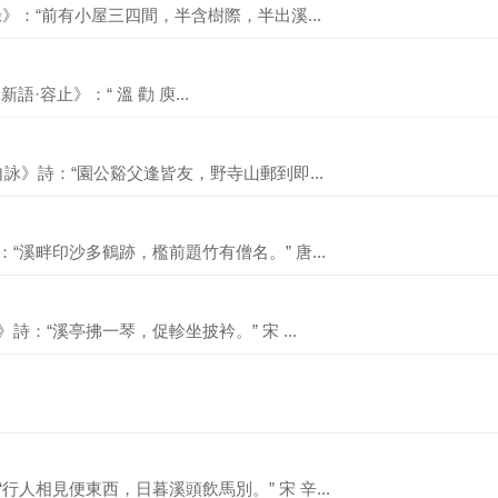
錄》：“前有小屋三四間，半含樹際，半出溪...
新語·容止》：“ 溫 勸 庾...
《自詠》詩：“園公谿父逢皆友，野寺山郵到即...
：“溪畔印沙多鶴跡，檻前題竹有僧名。” 唐...
詩：“溪亭拂一琴，促軫坐披衿。” 宋 ...
行人相見便東西，日暮溪頭飲馬別。” 宋 辛...