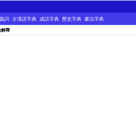
義詞
古漢語字典
成語字典
歷史字典
書法字典
的解釋