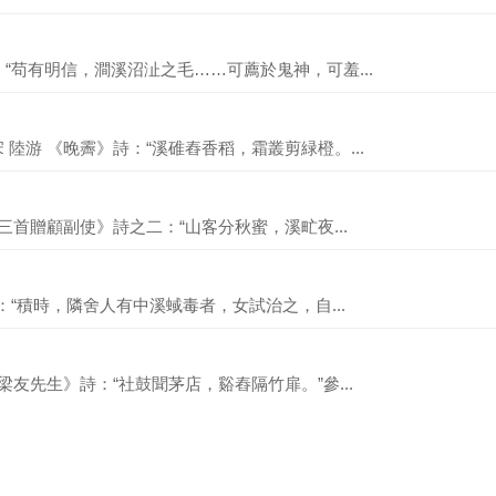
“苟有明信，澗溪沼沚之毛……可薦於鬼神，可羞...
陸游 《晚霽》詩：“溪碓舂香稻，霜叢剪緑橙。...
三首贈顧副使》詩之二：“山客分秋蜜，溪甿夜...
：“積時，隣舍人有中溪蜮毒者，女試治之，自...
梁友先生》詩：“社鼓聞茅店，谿舂隔竹扉。”參...