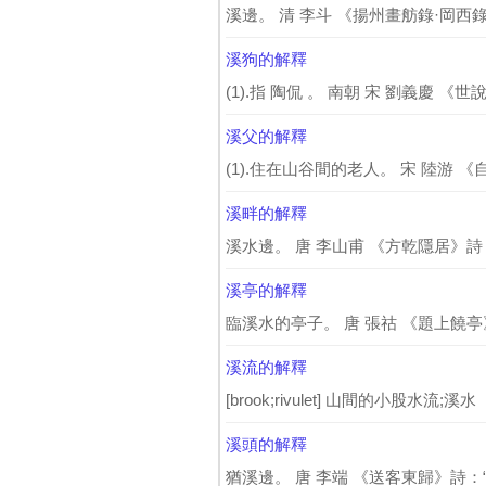
溪邊。 清 李斗 《揚州畫舫錄·岡西
溪狗的解釋
(1).指 陶侃 。 南朝 宋 劉義慶 《世說
溪父的解釋
(1).住在山谷間的老人。 宋 陸游 
溪畔的解釋
溪水邊。 唐 李山甫 《方乾隱居》詩
溪亭的解釋
臨溪水的亭子。 唐 張祜 《題上饒亭》
溪流的解釋
[brook;rivulet] 山間的小股水流;溪水
溪頭的解釋
猶溪邊。 唐 李端 《送客東歸》詩：“