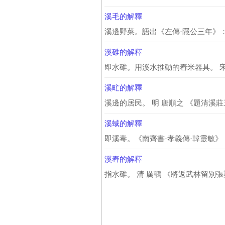
溪毛的解釋
溪邊野菜。語出《左傳·隱公三年》：
溪碓的解釋
即水碓。用溪水推動的舂米器具。 宋 
溪甿的解釋
溪邊的居民。 明 唐順之 《題清溪莊
溪蜮的解釋
即溪毒。《南齊書·孝義傳·韓靈敏》
溪舂的解釋
指水碓。 清 厲鶚 《將返武林留別張