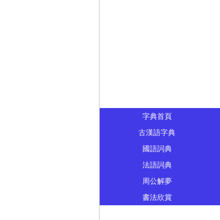
字典首頁
古漢語字典
國語詞典
法語詞典
周公解夢
書法欣賞