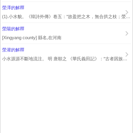
滎澤的解釋
(1).小水貌。《韓詩外傳》卷五：“故盈把之木，無合拱之枝；滎澤之水，無吞舟之魚...
滎陽的解釋
[Xingyang county] 縣名,在河南
滎灌的解釋
小水源源不斷地流注。 明 唐順之 《華氏義田記》：“古者因族而立之宗。族人有餘...