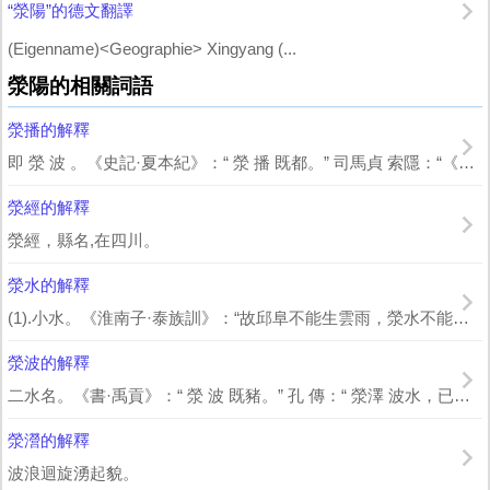
“滎陽”的德文翻譯
(Eigenname)<Geographie> Xingyang (...
滎陽的相關詞語
滎播的解釋
即 滎 波 。《史記·夏本紀》：“ 滎 播 既都。” 司馬貞 索隱：“《古...
滎經的解釋
滎經，縣名,在四川。
滎水的解釋
(1).小水。《淮南子·泰族訓》：“故邱阜不能生雲雨，滎水不能生魚鱉者，小也。...
滎波的解釋
二水名。《書·禹貢》：“ 滎 波 既豬。” 孔 傳：“ 滎澤 波水，已成遏豬...
滎瀯的解釋
波浪迴旋湧起貌。