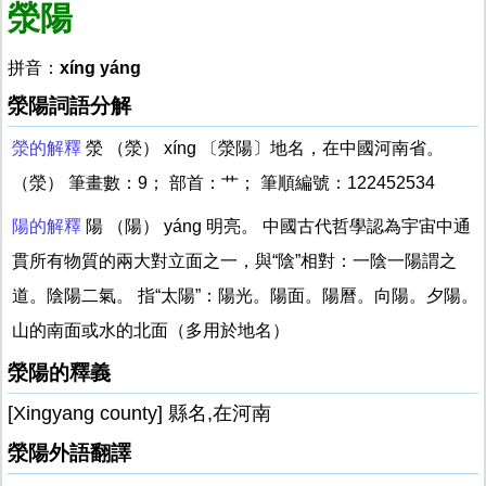
滎陽
拼音：
xíng yáng
滎陽詞語分解
滎的解釋
滎 （滎） xíng 〔滎陽〕地名，在中國河南省。
（滎） 筆畫數：9； 部首：艹； 筆順編號：122452534
陽的解釋
陽 （陽） yáng 明亮。 中國古代哲學認為宇宙中通
貫所有物質的兩大對立面之一，與“陰”相對：一陰一陽謂之
道。陰陽二氣。 指“太陽”：陽光。陽面。陽曆。向陽。夕陽。
山的南面或水的北面（多用於地名）
滎陽的釋義
[Xingyang county] 縣名,在河南
滎陽外語翻譯