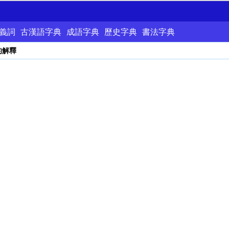
義詞
古漢語字典
成語字典
歷史字典
書法字典
的解釋