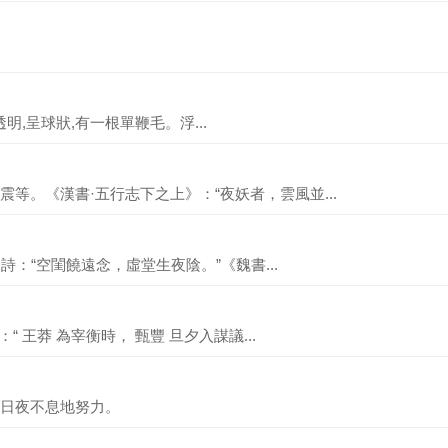
色,透明,呈球狀,有一根單鞭毛。浮...
等。《漢書·五行志下之上》：“夜妖者，雲風並...
詩：“空閨饒遠念，虛堂生夜陰。”《魏書...
“ 王莽 為宰衡時， 甄豐 旦夕入謀議...
日夜不息地努力。