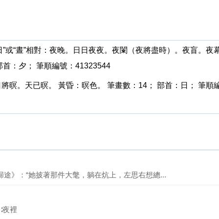
與“日”或“晝”相對：夜晚。日日夜夜。夜闌（夜將盡時）。夜盲。
部首：夕； 筆順編號：41323544
日將暝。天已暝。 黃昏：暝色。 筆畫數：14； 部首：日； 筆順編號：2
歸途》：“她披著那件大氅，躺在炕上，左思右想總...
t]∶夜裡