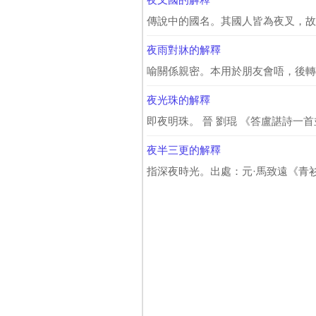
傳說中的國名。其國人皆為夜叉，故名。 
夜雨對牀的解釋
喻關係親密。本用於朋友會唔，後轉用
夜光珠的解釋
即夜明珠。 晉 劉琨 《答盧諶詩一首
夜半三更的解釋
指深夜時光。出處：元·馬致遠《青衫