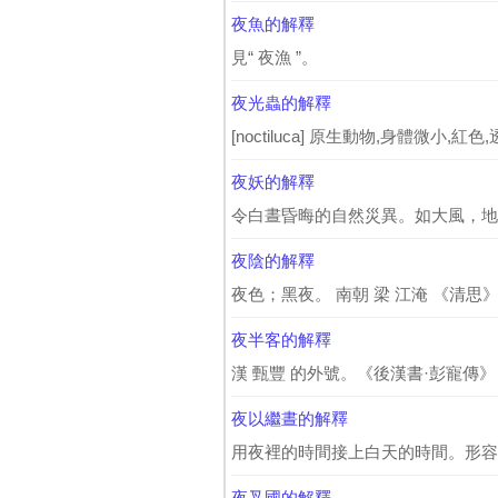
夜魚的解釋
見“ 夜漁 ”。
夜光蟲的解釋
[noctiluca] 原生動物,身體微小,紅
夜妖的解釋
令白晝昏晦的自然災異。如大風，地震
夜陰的解釋
夜色；黑夜。 南朝 梁 江淹 《清思》
夜半客的解釋
漢 甄豐 的外號。《後漢書·彭寵傳》：
夜以繼晝的解釋
用夜裡的時間接上白天的時間。形容
夜叉國的解釋