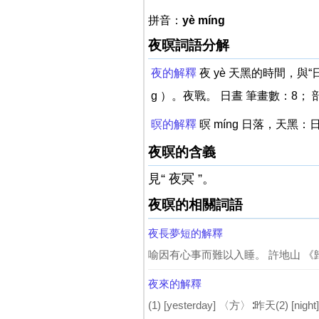
拼音：
yè míng
夜暝詞語分解
夜的解釋
夜 yè 天黑的時間，
g ）。夜戰。 日晝 筆畫數：8； 
暝的解釋
暝 míng 日落，天黑：
夜暝的含義
見“ 夜冥 ”。
夜暝的相關詞語
夜長夢短的解釋
喻因有心事而難以入睡。 許地山 《
夜來的解釋
(1) [yesterday] 〈方〉∶昨天(2) [nigh