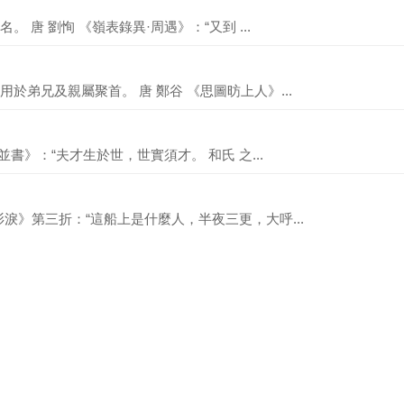
唐 劉恂 《嶺表錄異·周遇》：“又到 ...
於弟兄及親屬聚首。 唐 鄭谷 《思圖昉上人》...
並書》：“夫才生於世，世實須才。 和氏 之...
淚》第三折：“這船上是什麼人，半夜三更，大呼...