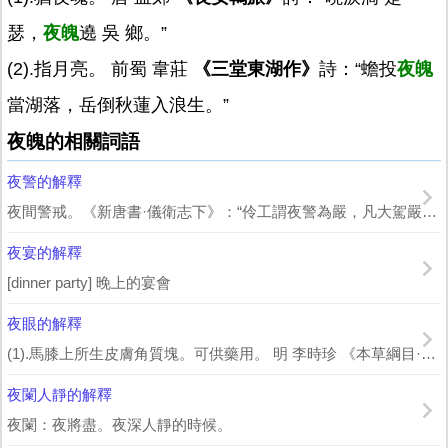
瑟，
夜魄
遶 吳 鄉。”
(2).指月亮。 前蜀 韋莊
《三堂東湖作》
詩：“蟾投
夜魄
當湖落，岳倒秋蓮入浪生。”
夜魄的相關詞語
夜警的解釋
夜間警戒。《新唐書·儀衛志下》：“伶工謂夜警為嚴，凡大駕嚴，夜警十二曲，中警三...
夜宴的解釋
[dinner party] 晚上的宴會
夜眼的解釋
(1).馬膝上所生皮膚角質塊。可供藥用。 明 李時珍 《本草綱目·獸一·馬...
夜闌人靜的解釋
夜闌：夜將盡。夜深人靜的時候。