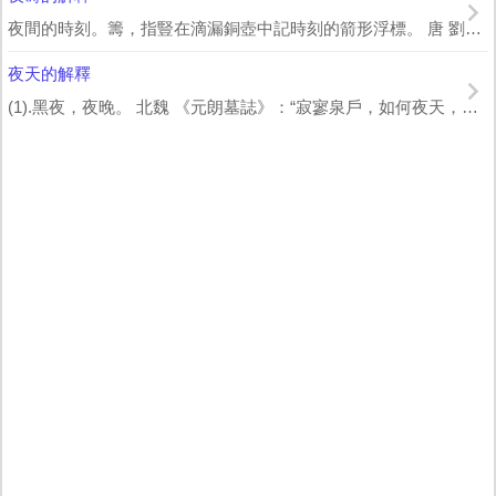
夜間的時刻。籌，指豎在滴漏銅壺中記時刻的箭形浮標。 唐 劉禹錫 《早秋集賢院即...
夜天的解釋
(1).黑夜，夜晚。 北魏 《元朗墓誌》：“寂寥泉戶，如何夜天，霜悲墓道，風急松...