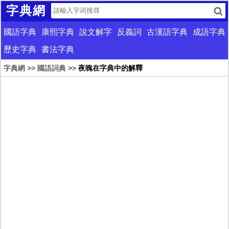
字典網
國語字典
康熙字典
說文解字
反義詞
古漢語字典
成語字典
歷史字典
書法字典
字典網
>>
國語詞典
>>
夜魄在字典中的解釋