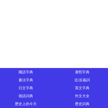
國語字典
康熙字典
書法字典
近/反義詞
日文字典
英文字典
德語詞典
作文大全
歷史上的今天
歷史詞典