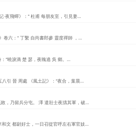
·夜飛蟬》：“ 杜甫 每朋友至，引見妻...
卷六：“ 丁繫 自尚書郎參 靈度禪師 ，...
：“曉淚滴 楚 瑟，夜魄遶 吳 鄉。...
八引 晉 周處 《風土記》：“夜合，葉晨...
既敗，乃留兵分屯。 澤 遣壯士夜擣其軍，破...
 李和文 都尉好士，一日召從官呼左右軍官妓...