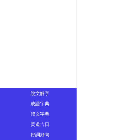
說文解字
成語字典
韓文字典
黃道吉日
好詞好句