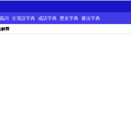
義詞
古漢語字典
成語字典
歷史字典
書法字典
的解釋