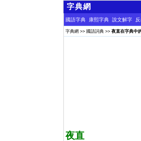
字典網
國語字典
康熙字典
說文解字
反
字典網
>>
國語詞典
>>
夜直在字典中
夜直