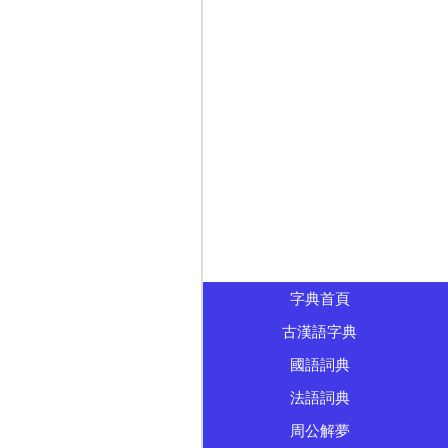
字典首頁
古漢語字典
國語詞典
法語詞典
周公解夢