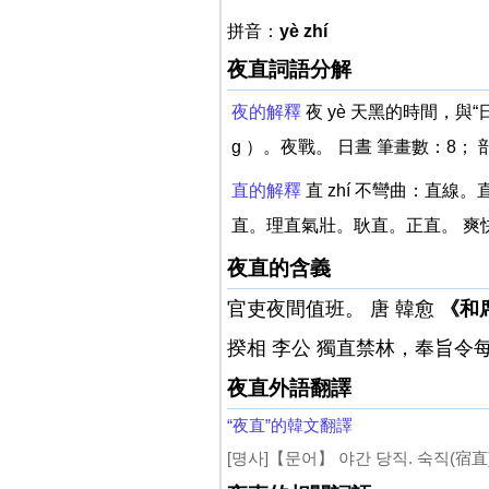
拼音：
yè zhí
夜直詞語分解
夜的解釋
夜 yè 天黑的時間，
g ）。夜戰。 日晝 筆畫數：8； 
直的解釋
直 zhí 不彎曲：直
直。理直氣壯。耿直。正直。 爽
夜直的含義
官吏夜間值班。 唐 韓愈
《和
揆相 李公 獨直禁林，奉旨令
夜直外語翻譯
“夜直”的韓文翻譯
[명사]【문어】 야간 당직. 숙직(宿直)