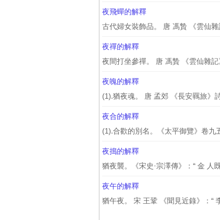
夜飛蟬的解釋
古代婦女裝飾品。 唐 馮贄 《雲仙雜記
夜禪的解釋
夜間打坐參禪。 唐 馮贄 《雲仙雜記》
夜魄的解釋
(1).猶夜魂。 唐 孟郊 《長安羈旅》詩
夜合的解釋
(1).合歡的別名。《太平御覽》卷九五
夜搗的解釋
猶夜襲。《宋史·宗澤傳》：“ 金 人
夜午的解釋
猶午夜。 宋 王鞏 《聞見近錄》：“