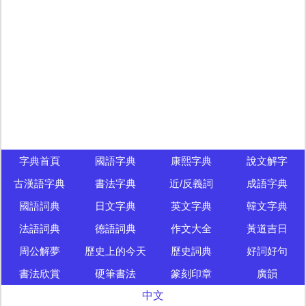
字典首頁
國語字典
康熙字典
說文解字
古漢語字典
書法字典
近/反義詞
成語字典
國語詞典
日文字典
英文字典
韓文字典
法語詞典
德語詞典
作文大全
黃道吉日
周公解夢
歷史上的今天
歷史詞典
好詞好句
書法欣賞
硬筆書法
篆刻印章
廣韻
中文