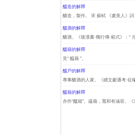
醞造的解釋
釀造，製作。 宋 蘇軾 《虞美人》詞：
醞酒的解釋
釀酒。《後漢書·獨行傳·範式》：“ 元
醞籍的解釋
見“ 醖藉 ”。
醞戶的解釋
專事釀酒的人家。《續文獻通考·征榷
醞藉的解釋
亦作“醞籍”。蘊藉，寬和有涵容。《漢