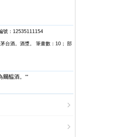
：12535111154
茅台酒。酒漿。 筆畫數：10； 部
爾醖酒。’”