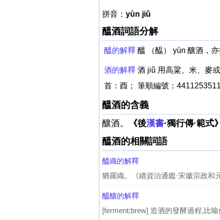
拼音：
yùn jiǔ
醞酒詞語分解
醞的解釋
醞 （醖） yùn 釀酒，
酒的解釋
酒 jiǔ 用高粱、米
首：酉； 筆順編號：441125351
醞酒的含義
釀酒。
《後
漢書
·獨行傳·範式
醞酒的相關詞語
醞織的解釋
猶羅織。《續資治通鑑·宋徽宗政和元年
醞釀的解釋
[ferment;brew] 造酒的發酵