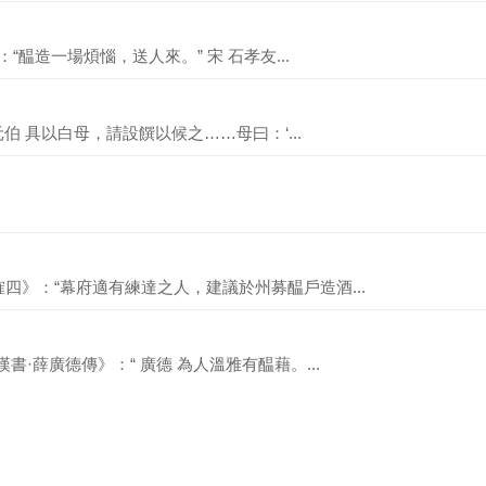
“醖造一場煩惱，送人來。” 宋 石孝友...
伯 具以白母，請設饌以候之……母曰：‘...
四》：“幕府適有練達之人，建議於州募醖戶造酒...
書·薛廣德傳》：“ 廣德 為人溫雅有醖藉。...