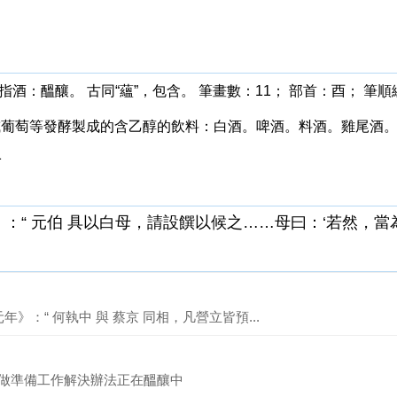
亦指酒：醞釀。 古同“蘊”，包含。 筆畫數：11； 部首：酉； 筆順編號
、麥或葡萄等發酵製成的含乙醇的飲料：白酒。啤酒。料酒。雞尾酒。
1
》
：“ 元伯 具以白母，請設饌以候之……母曰：‘若然，當為
》：“ 何執中 與 蔡京 同相，凡營立皆預...
過程,比喻做準備工作解決辦法正在醞釀中