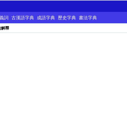
義詞
古漢語字典
成語字典
歷史字典
書法字典
的解釋