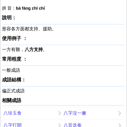
拼 音：
bā fāng zhī chí
說明：
形容各方面都支持、援助。
使用例子 ：
一方有難，
八方支持
。
常用程度 ：
一般成語
成語結構：
偏正式成語
相關成語
八珍玉食
八字沒一撇
八字打開
八音迭奏