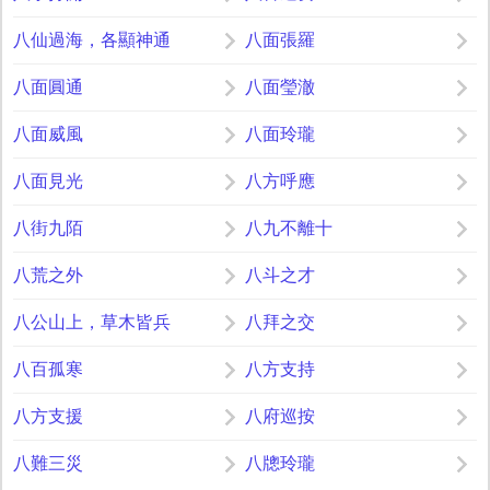
八仙過海，各顯神通
八面張羅
八面圓通
八面瑩澈
八面威風
八面玲瓏
八面見光
八方呼應
八街九陌
八九不離十
八荒之外
八斗之才
八公山上，草木皆兵
八拜之交
八百孤寒
八方支持
八方支援
八府巡按
八難三災
八牕玲瓏