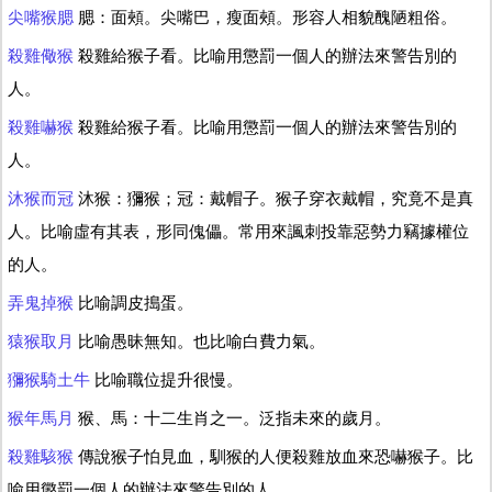
尖嘴猴腮
腮：面頰。尖嘴巴，瘦面頰。形容人相貌醜陋粗俗。
殺雞儆猴
殺雞給猴子看。比喻用懲罰一個人的辦法來警告別的
人。
殺雞嚇猴
殺雞給猴子看。比喻用懲罰一個人的辦法來警告別的
人。
沐猴而冠
沐猴：獼猴；冠：戴帽子。猴子穿衣戴帽，究竟不是真
人。比喻虛有其表，形同傀儡。常用來諷刺投靠惡勢力竊據權位
的人。
弄鬼掉猴
比喻調皮搗蛋。
猿猴取月
比喻愚昧無知。也比喻白費力氣。
獼猴騎土牛
比喻職位提升很慢。
猴年馬月
猴、馬：十二生肖之一。泛指未來的歲月。
殺雞駭猴
傳說猴子怕見血，馴猴的人便殺雞放血來恐嚇猴子。比
喻用懲罰一個人的辦法來警告別的人。