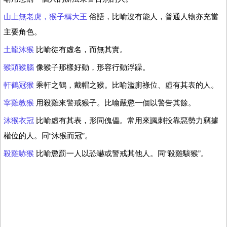
山上無老虎，猴子稱大王
俗語，比喻沒有能人，普通人物亦充當
主要角色。
土龍沐猴
比喻徒有虛名，而無其實。
猴頭猴腦
像猴子那樣好動，形容行動浮躁。
軒鶴冠猴
乘軒之鶴，戴帽之猴。比喻濫廁祿位、虛有其表的人。
宰雞教猴
用殺雞來警戒猴子。比喻嚴懲一個以警告其餘。
沐猴衣冠
比喻虛有其表，形同傀儡。常用來諷刺投靠惡勢力竊據
權位的人。同“沐猴而冠”。
殺雞哧猴
比喻懲罰一人以恐嚇或警戒其他人。同“殺雞駭猴”。