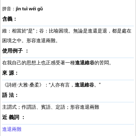
拼音：
jìn tuì wéi gǔ
含義：
維：相當於“是”；谷：比喻困境。無論是進還是退，都是處在
困境之中。形容進退兩難。
使用例子 ：
在我自己的思想上也正感受著一種
進退維谷
的苦悶。
來 源：
《詩經·大雅·桑柔》：“人亦有言，
進退維谷
。”
語 法：
主謂式；作謂語、賓語、定語；形容進退兩難
近 義詞 ：
進退兩難