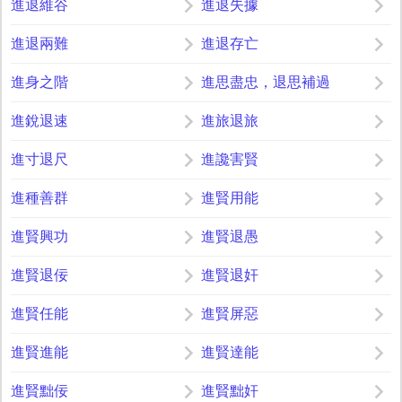
進退維谷
進退失據
進退兩難
進退存亡
進身之階
進思盡忠，退思補過
進銳退速
進旅退旅
進寸退尺
進讒害賢
進種善群
進賢用能
進賢興功
進賢退愚
進賢退佞
進賢退奸
進賢任能
進賢屏惡
進賢進能
進賢達能
進賢黜佞
進賢黜奸