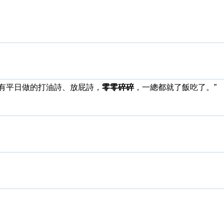
還有平日做的打油詩、放屁詩，
零零碎碎
，一總都就了飯吃了。”