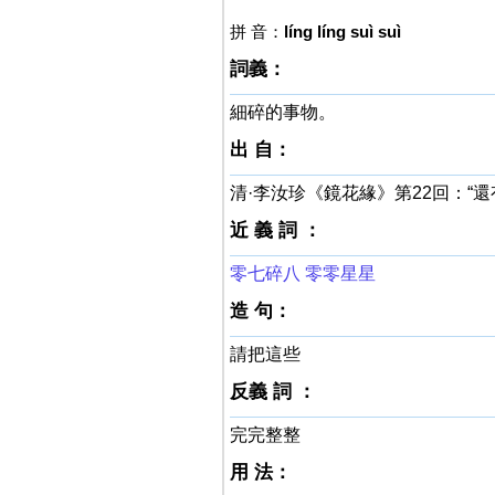
拼 音：
líng líng suì suì
詞義：
細碎的事物。
出 自：
清·李汝珍《鏡花緣》第22回：“
近 義 詞 ：
零七碎八
零零星星
造 句：
請把這些
反義 詞 ：
完完整整
用 法：