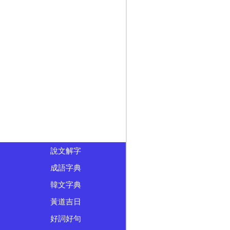
說文解字
成語字典
韓文字典
黃道吉日
好詞好句