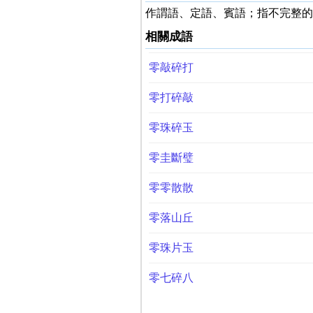
作謂語、定語、賓語；指不完整的
相關成語
零敲碎打
零打碎敲
零珠碎玉
零圭斷璧
零零散散
零落山丘
零珠片玉
零七碎八