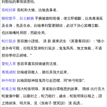
到類似的事情就害怕。
長蛇封豕
長蛇和大豬。比喻貪暴者。
蝮蛇螫手，壯士解腕
手腕被腹蛇咬傷，便立即截斷，以免毒液延
及全身，危及生命。比喻事到緊要關頭，必須下決心當機立斷。
也比喻犧牲局部，照顧全局。
蛇行鼠步
形容膽小謹慎。 清 新 廣東武生 《黃蕭養回頭》：“雖小
道亦有可觀，但我見賢弟蛇行鼠步，鬼鬼馬馬，無文無氣，不過
想你學些正經啫。”
驚蛇入草
形容草書寫得矯健而活潑。
養虺成蛇
比喻縱容敵人，聽任其強大起來。
杯中蛇影
比喻因疑神疑鬼而引起恐懼。同“杯弓蛇影”。
蛇雀之報
指大蛇銜明珠、黃雀銜白環報恩的故事。 隋侯 出行見大
蛇被傷中斷，以藥封之，蛇乃能行，歲余，蛇銜明珠以報之，謂
之隋侯珠、明月珠。見《淮南子·覽冥訓》 漢 高誘...