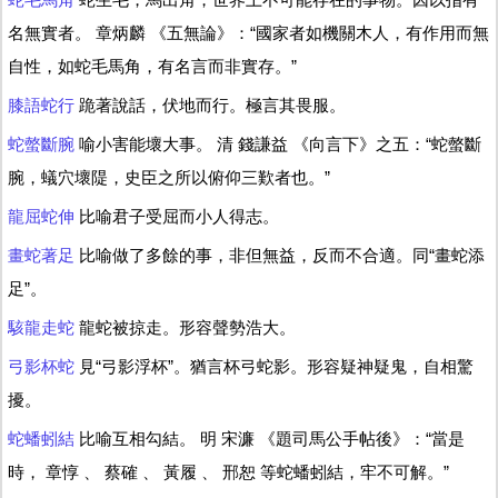
名無實者。 章炳麟 《五無論》：“國家者如機關木人，有作用而無
自性，如蛇毛馬角，有名言而非實存。”
膝語蛇行
跪著說話，伏地而行。極言其畏服。
蛇螫斷腕
喻小害能壞大事。 清 錢謙益 《向言下》之五：“蛇螫斷
腕，蟻穴壞隄，史臣之所以俯仰三歎者也。”
龍屈蛇伸
比喻君子受屈而小人得志。
畫蛇著足
比喻做了多餘的事，非但無益，反而不合適。同“畫蛇添
足”。
駭龍走蛇
龍蛇被掠走。形容聲勢浩大。
弓影杯蛇
見“弓影浮杯”。猶言杯弓蛇影。形容疑神疑鬼，自相驚
擾。
蛇蟠蚓結
比喻互相勾結。 明 宋濂 《題司馬公手帖後》：“當是
時， 章惇 、 蔡確 、 黃履 、 邢恕 等蛇蟠蚓結，牢不可解。”