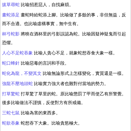
拔草尋蛇
比喻招惹惡人，自找麻煩。
畫蛇添足
畫蛇時給蛇添上腳。比喻做了多餘的事，非但無益，反
而不合適。也比喻虛構事實，無中生有。
杯弓蛇影
將映在酒杯里的弓影誤認為蛇。比喻因疑神疑鬼而引起
恐懼。
人心不足蛇吞象
比喻人貪心不足，就象蛇想吞食大象一樣。
蛇口蜂針
比喻惡毒的言詞和手段。
蛇化為龍，不變其文
比喻無論形式上怎樣變化，實質還是一樣。
強龍不壓地頭蛇
比喻實力強大者也難對付當地的勢力。
打草驚蛇
打草驚了草里的蛇。原比喻懲罰了甲而使乙有所警覺。
後多比喻做法不謹慎，反使對方有所戒備。
三蛇七鼠
比喻為害的東西多。
蛇欲吞象
蛇想吞下大象。比喻貪慾極大。