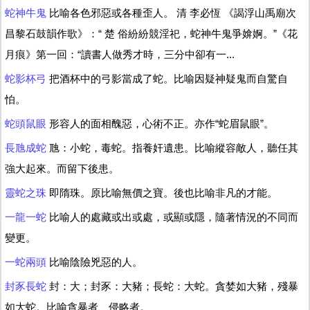
蛇神牛鬼
比喻各色邪惡或各種歪人。 清 李必恆 《謁浮山禹廟次
昌黎石鼓韻作歌》：“ 楚 俗紛紛競淫祀，蛇神牛鬼爭媕婀。”《花
月痕》第一回：“讀書人做秀才時，三分中卻有一...
蛇影杯弓
把酒杯中的弓影當成了蛇。比喻因疑神疑鬼而自驚自
怕。
蛇頭鼠眼
形容人的面相醜惡，心術不正。亦作“蛇眉鼠眼”。
長虺成蛇
虺：小蛇，毒蛇。指養奸遺患。比喻縱容敵人，聽任其
強大起來。而留下後患。
靈蛇之珠
即隋珠。原比喻無價之寶。後也比喻非凡的才能。
一龍一蛇
比喻人的處藏或出或處，或顯或隱，隨著情況的不同而
變更。
一蛇兩頭
比喻陰險兇惡的人。
封豕長蛇
封：大；封豕：大豬；長蛇：大蛇。貪婪如大豬，殘暴
如大蛇。比喻貪暴者、侵略者。