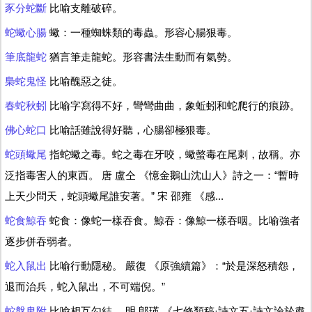
豕分蛇斷
比喻支離破碎。
蛇蠍心腸
蠍：一種蜘蛛類的毒蟲。形容心腸狠毒。
筆底龍蛇
猶言筆走龍蛇。形容書法生動而有氣勢。
梟蛇鬼怪
比喻醜惡之徒。
春蛇秋蚓
比喻字寫得不好，彎彎曲曲，象蚯蚓和蛇爬行的痕跡。
佛心蛇口
比喻話雖說得好聽，心腸卻極狠毒。
蛇頭蠍尾
指蛇蠍之毒。蛇之毒在牙咬，蠍螫毒在尾刺，故稱。亦
泛指毒害人的東西。 唐 盧仝 《憶金鵝山沈山人》詩之一：“暫時
上天少問天，蛇頭蠍尾誰安著。” 宋 邵雍 《感...
蛇食鯨吞
蛇食：像蛇一樣吞食。鯨吞：像鯨一樣吞咽。比喻強者
逐步併吞弱者。
蛇入鼠出
比喻行動隱秘。 嚴復 《原強續篇》：“於是深怒積怨，
退而治兵，蛇入鼠出，不可端倪。”
蛇盤鬼附
比喻相互勾結。 明 郎瑛 《七修類稿·詩文五·詩文論於肅