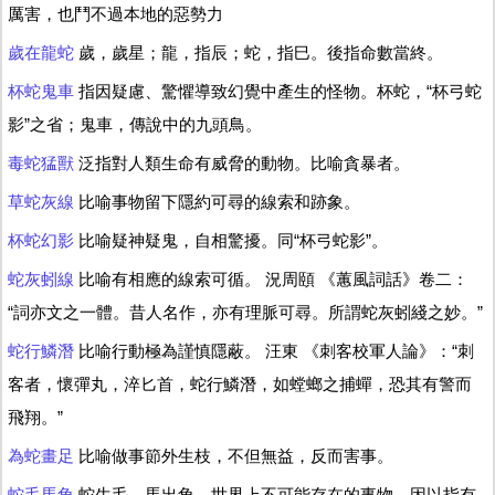
厲害，也鬥不過本地的惡勢力
歲在龍蛇
歲，歲星；龍，指辰；蛇，指巳。後指命數當終。
杯蛇鬼車
指因疑慮、驚懼導致幻覺中產生的怪物。杯蛇，“杯弓蛇
影”之省；鬼車，傳說中的九頭鳥。
毒蛇猛獸
泛指對人類生命有威脅的動物。比喻貪暴者。
草蛇灰線
比喻事物留下隱約可尋的線索和跡象。
杯蛇幻影
比喻疑神疑鬼，自相驚擾。同“杯弓蛇影”。
蛇灰蚓線
比喻有相應的線索可循。 況周頤 《蕙風詞話》卷二：
“詞亦文之一體。昔人名作，亦有理脈可尋。所謂蛇灰蚓綫之妙。”
蛇行鱗潛
比喻行動極為謹慎隱蔽。 汪東 《刺客校軍人論》：“刺
客者，懷彈丸，淬匕首，蛇行鱗潛，如螳螂之捕蟬，恐其有警而
飛翔。”
為蛇畫足
比喻做事節外生枝，不但無益，反而害事。
蛇毛馬角
蛇生毛，馬出角，世界上不可能存在的事物。因以指有