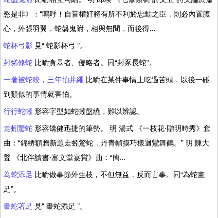
愍是非》：“嗚呼！自昔權奸將有所不利於忠勳之臣，則必內置腹
心，外張羽翼，蛇盤鬼附，相與無間，而後得...
蛇杯弓影
見“ 蛇影杯弓 ”。
封豨修蛇
比喻貪暴者、侵略者。同“封豕長蛇”。
一著被蛇咬，三年怕井繩
比喻在某件事情上吃過苦頭，以後一碰
到類似的事情就害怕。
行行蛇蚓
形容字型如蛇蚓盤繞，難以辨認。
走蚓驚蛇
形容矯健迅捷的筆勢。 明 湯式 《一枝花·贈明時秀》套
曲：“錦綉額贈新題走蚓驚蛇，丹青幀摸巧樣迴鸞舞鶴。” 明 陳大
聲 《北伴讀書·富文堂宴賞》曲：“簡...
為蛇添足
比喻做事節外生枝，不但無益，反而害事。同“為蛇畫
足”。
畫蛇著足
見“ 畫蛇添足 ”。