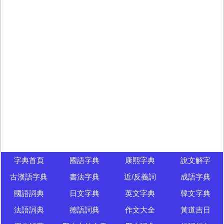
字典首頁
國語字典
康熙字典
說文解字
古漢語字典
書法字典
近/反義詞
成語字典
國語詞典
日文字典
英文字典
韓文字典
法語詞典
德語詞典
作文大全
黃道吉日