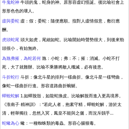
牛鬼蛇神
牛頭的鬼，蛇身的神。原形容虛幻怪誕。後比喻社會上
形形色色的壞人。
虛與委蛇
虛：假；委蛇：隨便應順。指對人虛情假意，敷衍應
酬。
虎頭蛇尾
頭大如虎，尾細如蛇。比喻開始時聲勢很大，到後來勁
頭很小，有始無終。
為虺弗摧，為蛇若何
虺：小蛇；弗：不；摧：消滅。小蛇不打
死，大了就難辦。比喻不乘勝將敵人殲滅，必有後患。
斗折蛇行
斗折：像北斗星的排列一樣曲折。像北斗星一樣彎曲，
像蛇一樣曲折行進。形容道路曲折蜿蜒。
蟬蛻蛇解
1.如蟬脫殼，如龍蛇換皮。比喻解脫而進入更高境界。
《淮南子·精神訓》：“若此人者，抱素守精，蟬蛻蛇解，游於太
清，輕舉獨往，忽然入冥，鳳皇不能與之儷，而況斥鷃乎...
蛇蠍為心
蠍：一種蜘蛛類的毒蟲。形容心腸狠毒。