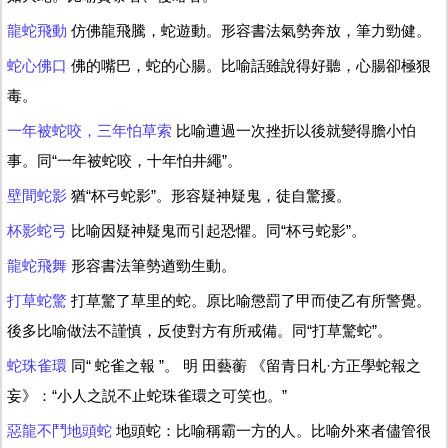
龍蛇飛動
仿佛龍飛騰，蛇遊動。形容書法氣勢奔放，筆力勁健。
蛇心佛口
佛的嘴巴，蛇的心腸。比喻話雖說得好聽，心腸卻極狠
毒。
一年被蛇咬，三年怕草索
比喻遭過一次挫折以後就變得膽小怕
事。同“一年被蛇咬，十年怕井繩”。
壁間蛇影
猶“杯弓蛇影”。形容疑神疑鬼，徒自驚擾。
杯影蛇弓
比喻因疑神疑鬼而引起恐懼。同“杯弓蛇影”。
龍蛇飛舞
形容書法筆勢遒勁生動。
打草蛇驚
打草驚了草里的蛇。原比喻懲罰了甲而使乙有所警覺。
後多比喻做法不謹慎，反使對方有所戒備。同“打草驚蛇”。
蛇珠雀環
同“ 蛇雀之報 ”。 明 田藝蘅 《留青日札·方正學蛇報之
妄》：“小人之説不止蛇珠雀環之可笑也。”
惡龍不鬥地頭蛇
地頭蛇：比喻稱霸一方的人。比喻外來者儘管很