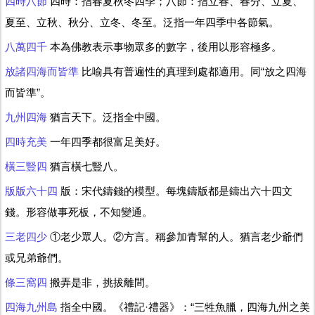
四時八節
四時：指春夏秋冬四季；八節：指立春、春分、立夏、
夏至、立秋、秋分、立冬、冬至。泛指一年四季中各節氣。
八萬四千
本為佛教表示事物眾多的數字，後用以形容極多。
放諸四海而皆準
比喻具有普遍性的真理到處都適用。同“放之四海
而皆準”。
九州四海
猶言天下。泛指全中國。
四時充美
一年四季都很富足美好。
橫三豎四
猶言橫七豎八。
版版六十四
版：宋代鑄錢的模型。每塊鑄版都是鑄出六十四文
錢。形容做事死板，不知變通。
三老四少
①老少眾人。②方言。稱參加青幫的人。猶言老少爺們
或兄弟爺們。
條三窩四
搬弄是非，挑拔離間。
四海九州島
指全中國。《禮記·禮器》：“三牲魚臘，四海九州之美