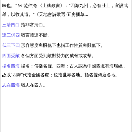
味也。” 宋 范仲淹 《上執政書》：“四海九州，必有壯士，宜設武
舉，以收其遺。”《天地會詩歌選·五房插草...
三清四白
指非常清白。
連三併四
猶言接連不斷。
低三下四
形容態度卑賤低下也指工作性質卑賤低下。
四面受敵
各個方面受到敵對勢力的威脅或攻擊。
揚名四海
揚名：傳播名聲。四海：古人認為中國四境有海環繞，
故以“四海”代指全國各處；也指世界各地。指名聲傳遍各地。
志在四海
猶志在四方。