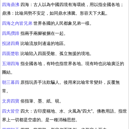
四海鼎沸
四海：古人以為中國四境有海環繞，用以指全國各地；
鼎沸：比喻局勢不安定，如同鼎水沸騰。形容天下大亂。
四海之內皆兄弟
世界各國的人民都象兄弟一樣。
四馬攢蹄
指兩手兩腳被捆在一起。
投諸四裔
比喻流放到邊遠的地區。
四面楚歌
比喻陷入四面受敵、孤立無援的境地。
五湖四海
指全國各地，有時也指世界各地。現有時也比喻廣泛的
團結。
朝三暮四
原指玩弄手法欺騙人。後用來比喻常常變卦，反覆無
常。
文房四寶
俗指筆、墨、紙、硯。
四大皆空
四大：古印度稱地、水、火風為“四大”。佛教用語。指世
界上一切都是空虛的。是一種消極思想。