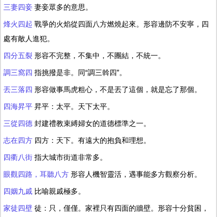
三妻四妾
妻妾眾多的意思。
烽火四起
戰爭的火焰從四面八方燃燒起來。形容邊防不安寧，四
處有敵人進犯。
四分五裂
形容不完整，不集中，不團結，不統一。
調三窩四
指挑撥是非。同“調三斡四”。
丟三落四
形容做事馬虎粗心，不是丟了這個，就是忘了那個。
四海昇平
昇平：太平。天下太平。
三從四德
封建禮教束縛婦女的道德標準之一。
志在四方
四方：天下。有遠大的抱負和理想。
四衢八街
指大城市街道非常多。
眼觀四路，耳聽八方
形容人機智靈活，遇事能多方觀察分析。
四姻九戚
比喻親戚極多。
家徒四壁
徒：只，僅僅。家裡只有四面的牆壁。形容十分貧困，