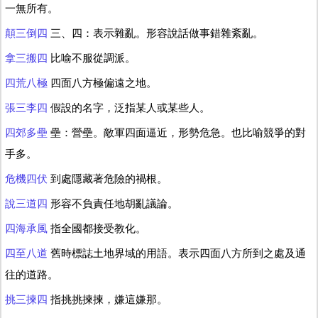
一無所有。
顛三倒四
三、四：表示雜亂。形容說話做事錯雜紊亂。
拿三搬四
比喻不服從調派。
四荒八極
四面八方極偏遠之地。
張三李四
假設的名字，泛指某人或某些人。
四郊多壘
壘：營壘。敵軍四面逼近，形勢危急。也比喻競爭的對
手多。
危機四伏
到處隱藏著危險的禍根。
說三道四
形容不負責任地胡亂議論。
四海承風
指全國都接受教化。
四至八道
舊時標誌土地界域的用語。表示四面八方所到之處及通
往的道路。
挑三揀四
指挑挑揀揀，嫌這嫌那。