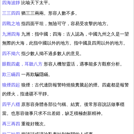
四海波靜
比喻天下太平。
三三四四
猶三三兩兩。形容人數不多。
四戰之地
指四面平坦，無險可守，容易受攻擊的地方。
九洲四海
九洲：指中國；四海：古人認為，中國九州之久是一望
無際的大海，此指中國以外的地方。指中國及四周以外的地方。
四不拗六
指少數人拗不過多數人的意見。
眼觀四處，耳聽八方
形容人機智靈活，遇事能多方觀察分析。
欺三瞞四
一再欺騙隱瞞。
狼煙四起
狼煙：古代邊防報警時燒狼糞騰起的煙。四處都是報警
的煙火，指邊疆不平靜。
四平八穩
原形容身體各部位勻稱、結實。後常形容說話做事穩
當。也形容做事只求不出差錯，缺乏積極創新精神。
再三再四
重複好幾次。