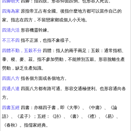
四腳朝天
四腳：指四肢。形容仰面跌倒。也形容人死去。
四海為家
原指帝王占有全國。後指什麼地方都可以當作自己的
家。指志在四方，不留戀家鄉或個人小天地。
四清六活
形容機靈幹練。
不三不四
指不正派，也指不象樣子。
四體不勤，五穀不分
四體：指人的兩手兩足；五穀：通常指稻、
黍、稷、麥、菽。指不參加勞動，不能辨別五穀。形容脫離生產
勞動，缺乏生產知識。
四面八方
指各個方面或各個地方。
四通八達
四面八方都有路可通。形容交通極便利。也形容通向各
方。
四書五經
四書：亦稱四子書，即《大學》、《中庸》、《論
語》、《孟子》；五經：《詩》、《書》、《禮》、《易》、
《春秋》。指儒家經典。