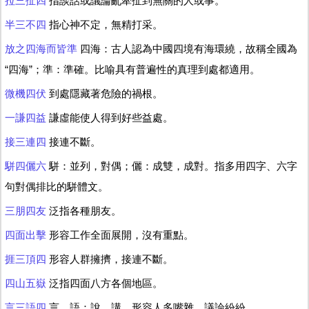
拉三扯四
指談話或議論亂牽扯到無關的人或事。
半三不四
指心神不定，無精打采。
放之四海而皆準
四海：古人認為中國四境有海環繞，故稱全國為
“四海”；準：準確。比喻具有普遍性的真理到處都適用。
微機四伏
到處隱藏著危險的禍根。
一謙四益
謙虛能使人得到好些益處。
接三連四
接連不斷。
駢四儷六
駢：並列，對偶；儷：成雙，成對。指多用四字、六字
句對偶排比的駢體文。
三朋四友
泛指各種朋友。
四面出擊
形容工作全面展開，沒有重點。
捱三頂四
形容人群擁擠，接連不斷。
四山五嶽
泛指四面八方各個地區。
言三語四
言、語：說、講。形容人多嘴雜，議論紛紛。