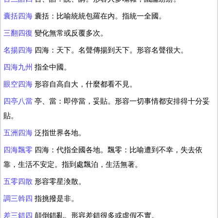
囊括四海
囊括：比喻統統包羅在內。指統一全國。
三翻四復
變化無常或反覆多次。
名揚四海
四海：天下。名聲傳揚到天下。形容名聲很大。
四海九州
指全中國。
眼空四海
形容自高自大，什麼都看不見。
四亭八當
亭、當：即停當，妥貼。形容一切事情都安排得十分妥
貼。
五洲四海
泛指世界各地。
四海飄零
四海：代指全國各地。飄零：比喻遭到不幸，失去依
靠，生活不安定。指到處飄泊，生活無著。
五零四散
形容零星渙散。
調三斡四
指挑撥是非。
差三錯四
顛倒錯亂。形容差錯很多或虛假不實。