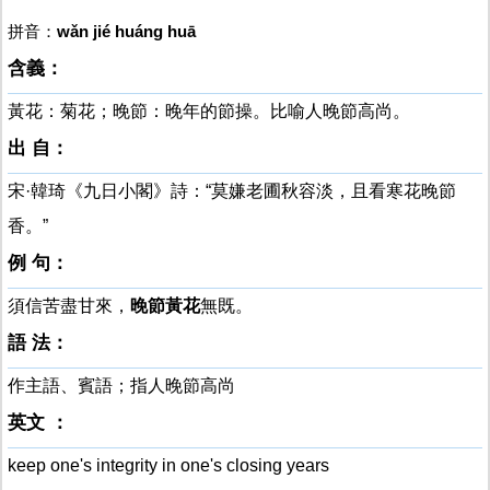
拼音：
wǎn jié huáng huā
含義：
黃花：菊花；晚節：晚年的節操。比喻人晚節高尚。
出 自：
宋·韓琦《九日小閣》詩：“莫嫌老圃秋容淡，且看寒花晚節
香。”
例 句：
須信苦盡甘來，
晚節黃花
無既。
語 法：
作主語、賓語；指人晚節高尚
英文 ：
keep one's integrity in one's closing years