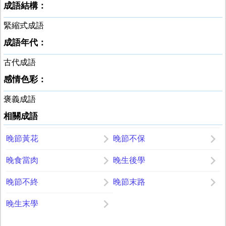
成語結構：
緊縮式成語
成語年代：
古代成語
感情色彩：
褒義成語
相關成語
晚節黃花
晚節不保
晚食當肉
晚生後學
晚節不終
晚節末路
晚生末學