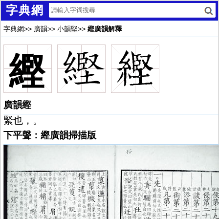
字典網
字典網
>>
廣韻
>>
小韻堅
>>
䌑廣韻解釋
䌑
廣韻䌑
緊也，。
下平聲：䌑廣韻掃描版