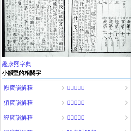
䌑康熙字典
小韻堅的相關字
㡉廣韻解釋
𢮂廣韻解釋
猏廣韻解釋
𧱚廣韻解釋
䌑廣韻解釋
𪊑廣韻解釋