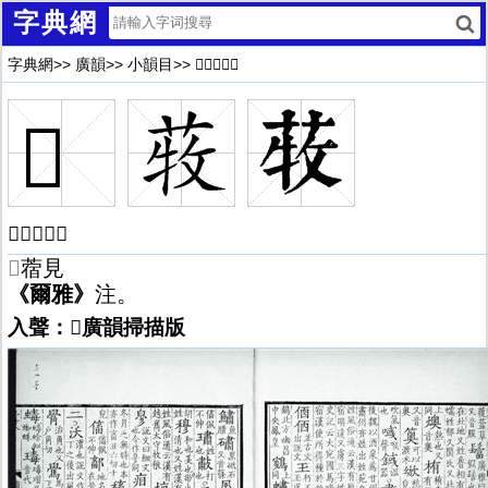
字典網
字典網
>>
廣韻
>>
小韻目
>>
𦱒廣韻解釋
𦱒
𦱒廣韻解釋
𦱒
蓿見
《爾雅》
注。
入聲：𦱒廣韻掃描版