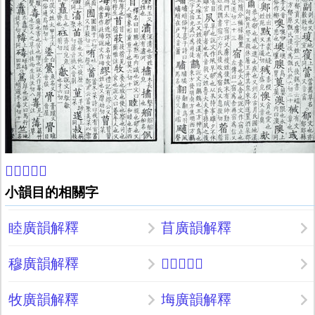
𦱒康熙字典
小韻目的相關字
睦廣韻解釋
苜廣韻解釋
穆廣韻解釋
𦱒廣韻解釋
牧廣韻解釋
㙁廣韻解釋