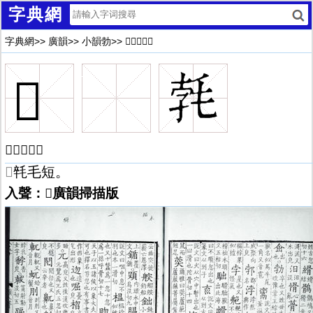
字典網
字典網
>>
廣韻
>>
小韻勃
>>
𣭷廣韻解釋
𣭷
𣭷廣韻解釋
𣭷
㲞毛短。
入聲：𣭷廣韻掃描版