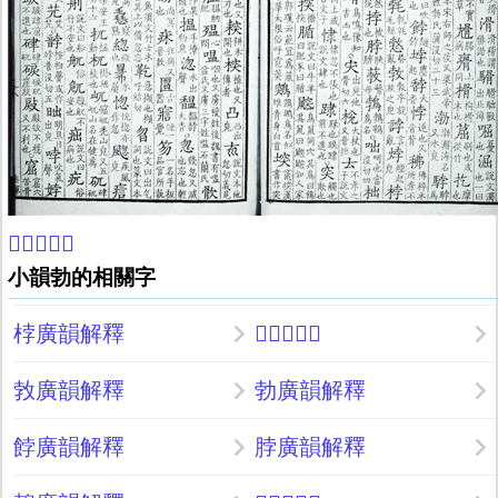
𣭷康熙字典
小韻勃的相關字
桲廣韻解釋
𢠜廣韻解釋
㪍廣韻解釋
勃廣韻解釋
餑廣韻解釋
脖廣韻解釋