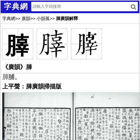
字典網
字典網
>>
廣韻
>>
小韻孤
>>
䐻廣韻解釋
䐻
《廣韻》䐻
䐻
脯。
上平聲：䐻廣韻掃描版