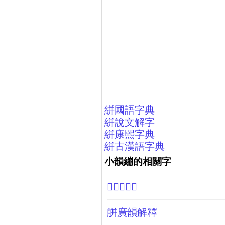
絣國語字典
絣說文解字
絣康熙字典
絣古漢語字典
小韻繃的相關字
𢆸廣韻解釋
䑫廣韻解釋