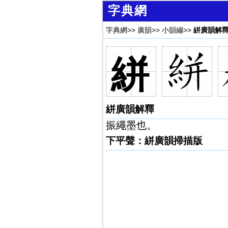
字典網
字典網
>>
廣韻
>>
小韻繃
>>
絣廣韻解
絣
絣廣韻解釋
振繩墨也。
下平聲：絣廣韻掃描版