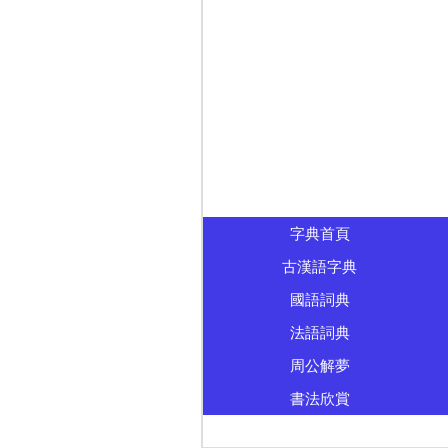
字典首頁
古漢語字典
國語詞典
法語詞典
周公解夢
書法欣賞