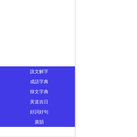
說文解字
成語字典
韓文字典
黃道吉日
好詞好句
廣韻