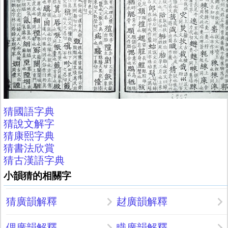
猜國語字典
猜說文解字
猜康熙字典
猜書法欣賞
猜古漢語字典
小韻猜的相關字
猜廣韻解釋
䞗廣韻解釋
偲廣韻解釋
睵廣韻解釋