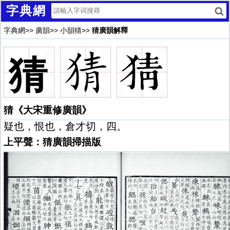
字典網
字典網
>>
廣韻
>>
小韻猜
>>
猜廣韻解釋
猜
猜《大宋重修廣韻》
疑也，恨也，倉才切，四。
上平聲：猜廣韻掃描版