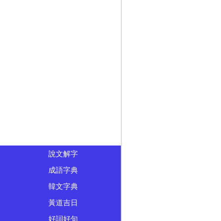
說文解字
成語字典
韓文字典
黃道吉日
好詞好句