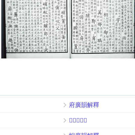
府廣韻解釋
𥒰廣韻解釋