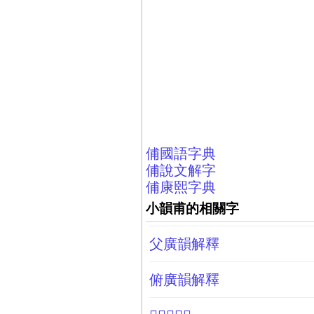
俌國語字典
俌說文解字
俌康熙字典
小韻甫的相關字
父廣韻解釋
俯廣韻解釋