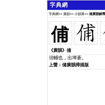
字典網
字典網
>>
廣韻
>>
小韻甫
>>
俌廣韻解
俌
《廣韻》俌
俌
輔也，出埤蒼。
上聲：俌廣韻掃描版