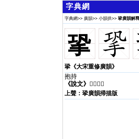
字典網
字典網
>>
廣韻
>>
小韻拱
>>
㧬廣韻解
㧬
㧬《大宋重修廣韻》
抱持
《說文》
𢹬也，。
上聲：㧬廣韻掃描版