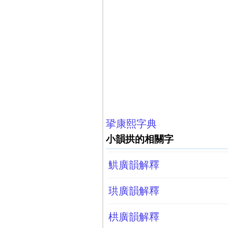
㧬康熙字典
小韻拱的相關字
䱋廣韻解釋
珙廣韻解釋
栱廣韻解釋