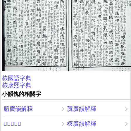
櫰國語字典
櫰康熙字典
小韻傀的相關字
䐩廣韻解釋
䕇廣韻解釋
𠐤廣韻解釋
櫰廣韻解釋