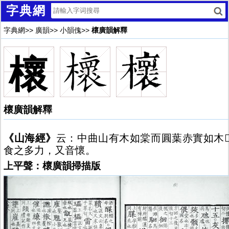
字典網
字典網
>>
廣韻
>>
小韻傀
>>
櫰廣韻解釋
櫰
櫰廣韻解釋
《山海經》
云：中曲山有木如棠而圓葉赤實如木
食之多力，又音懷。
上平聲：櫰廣韻掃描版