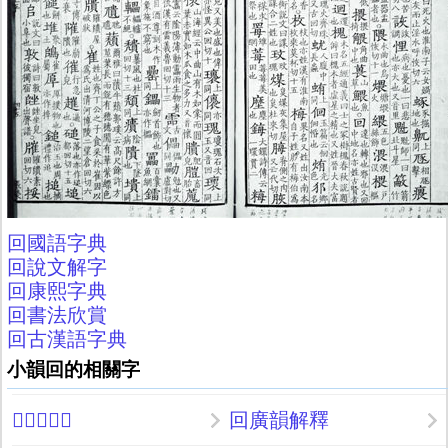
回國語字典
回說文解字
回康熙字典
回書法欣賞
回古漢語字典
小韻回的相關字
𩢱廣韻解釋
回廣韻解釋