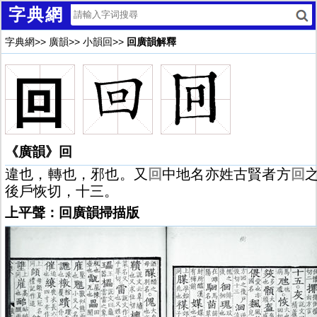
字典網
字典網
>>
廣韻
>>
小韻回
>>
回廣韻解釋
回
《廣韻》回
違也，轉也，邪也。又
回
中地名亦姓古賢者方
回
後戶恢切，十三。
上平聲：回廣韻掃描版