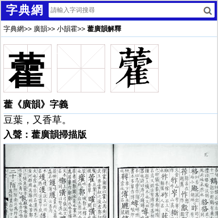
字典網
字典網
>>
廣韻
>>
小韻霍
>>
藿廣韻解釋
藿
藿《廣韻》字義
豆葉，又香草。
入聲：藿廣韻掃描版