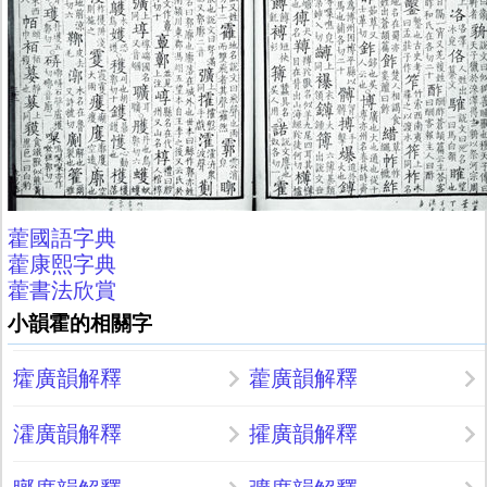
藿國語字典
藿康熙字典
藿書法欣賞
小韻霍的相關字
癨廣韻解釋
藿廣韻解釋
瀖廣韻解釋
攉廣韻解釋