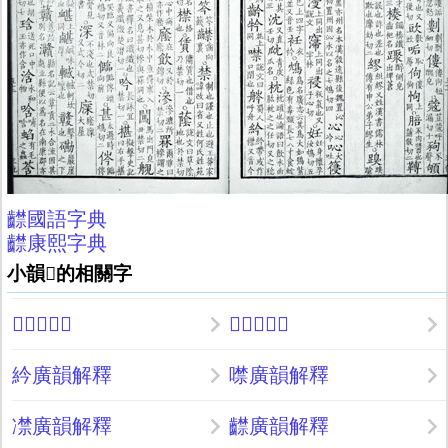
齽國語字典
齽康熙字典
小韻𦧈的相關字
𦧈廣韻解釋
𦨽廣韻解釋
紟廣韻解釋
噤廣韻解釋
凚廣韻解釋
齽廣韻解釋