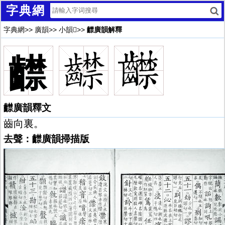
字典網
字典網
>>
廣韻
>>
小韻𦧈
>>
齽廣韻解釋
齽
齽廣韻釋文
齒向裏。
去聲：齽廣韻掃描版