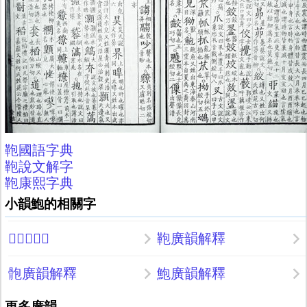
鞄國語字典
鞄說文解字
鞄康熙字典
小韻鮑的相關字
𡂟廣韻解釋
鞄廣韻解釋
骲廣韻解釋
鮑廣韻解釋
更多廣韻