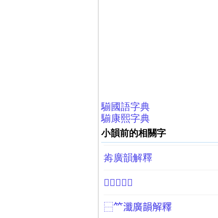
騚國語字典
騚康熙字典
小韻前的相關字
歬廣韻解釋
𥮒廣韻解釋
⿱𥫗瀸廣韻解釋