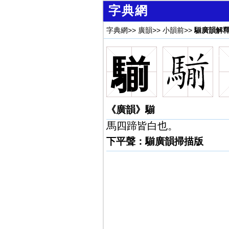
字典網
字典網
>>
廣韻
>>
小韻前
>>
騚廣韻解
騚
《廣韻》騚
馬四蹄皆白也。
下平聲：騚廣韻掃描版