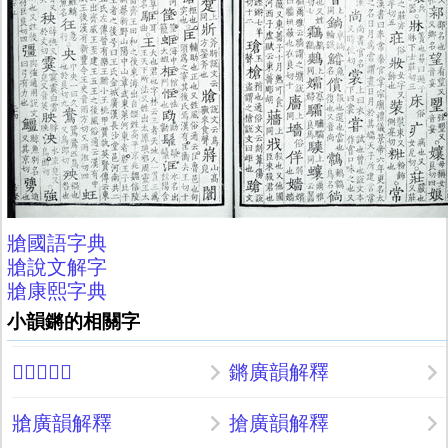
牄國語字典
牄說文解字
牄康熙字典
小韻鏘的相關字
𥏻廣韻解釋
鏘廣韻解釋
牄廣韻解釋
搶廣韻解釋