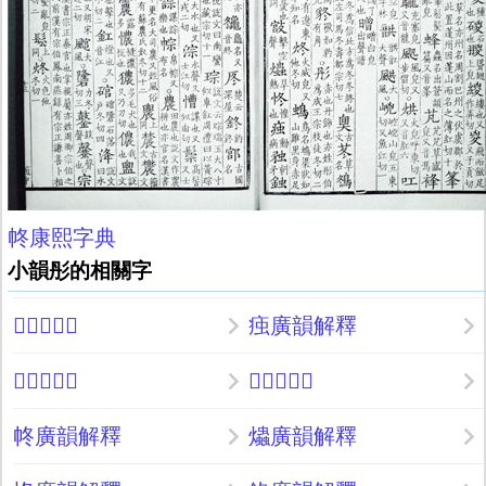
㠽康熙字典
小韻彤的相關字
𢾮廣韻解釋
痋廣韻解釋
𢥞廣韻解釋
𠩁廣韻解釋
㠽廣韻解釋
爞廣韻解釋