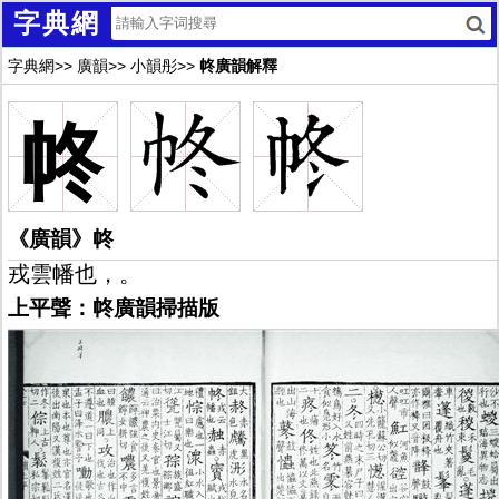
字典網
字典網
>>
廣韻
>>
小韻彤
>>
㠽廣韻解釋
㠽
《廣韻》㠽
戎雲幡也，。
上平聲：㠽廣韻掃描版