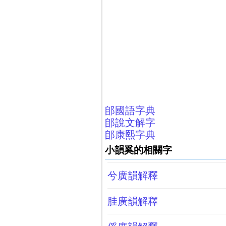
郋國語字典
郋說文解字
郋康熙字典
小韻奚的相關字
兮廣韻解釋
胿廣韻解釋