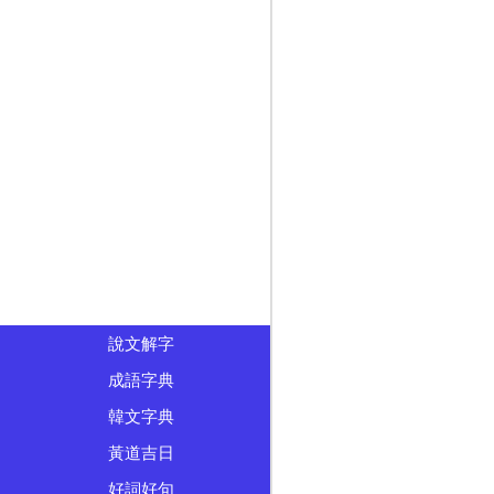
說文解字
成語字典
韓文字典
黃道吉日
好詞好句