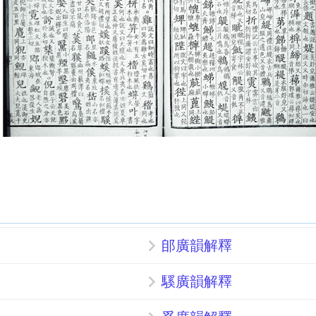
郋廣韻解釋
騱廣韻解釋