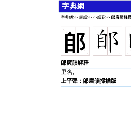
字典網
字典網
>>
廣韻
>>
小韻奚
>>
郋廣韻解
郋
郋廣韻解釋
里名。
上平聲：郋廣韻掃描版