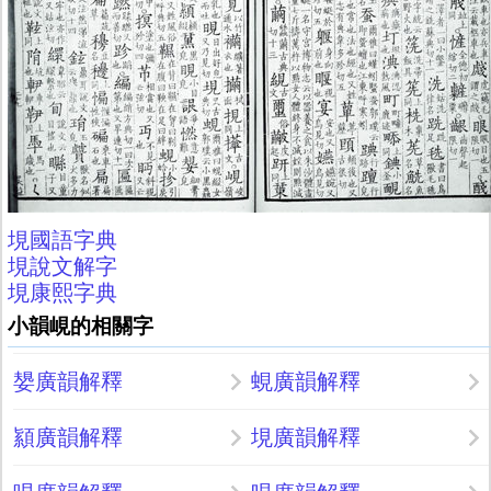
垷國語字典
垷說文解字
垷康熙字典
小韻峴的相關字
嫢廣韻解釋
蜆廣韻解釋
顈廣韻解釋
垷廣韻解釋