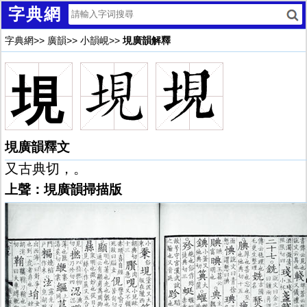
字典網
字典網
>>
廣韻
>>
小韻峴
>>
垷廣韻解釋
垷
垷廣韻釋文
又古典切，。
上聲：垷廣韻掃描版