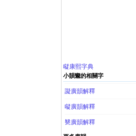
㘈康熙字典
小韻䰯的相關字
譺廣韻解釋
㘈廣韻解釋
㽈廣韻解釋