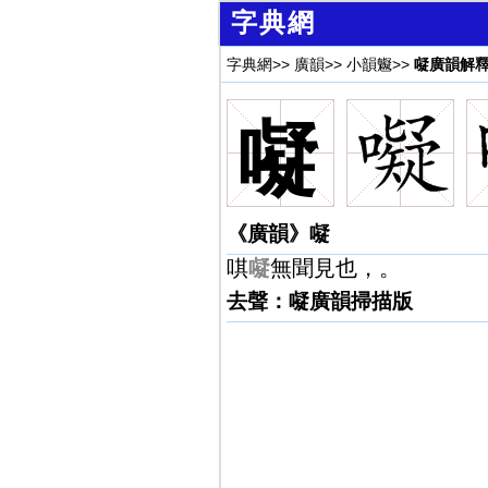
字典網
字典網
>>
廣韻
>>
小韻䰯
>>
㘈廣韻解
㘈
《廣韻》㘈
唭
㘈
無聞見也，。
去聲：㘈廣韻掃描版