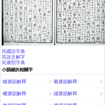
笍國語字典
笍說文解字
笍康熙字典
小韻綴的相關字
輟廣韻解釋
啜廣韻解釋
畷廣韻解釋
綴廣韻解釋