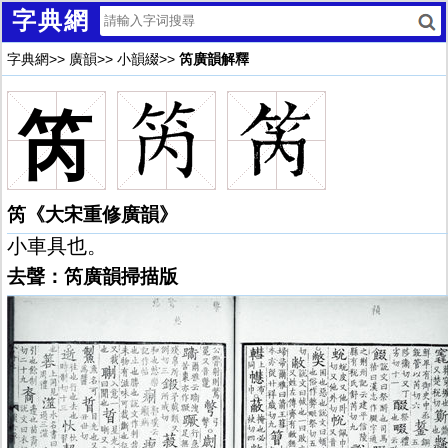
字典網
字典網
>>
廣韻
>>
小韻綴
>>
笍廣韻解釋
笍
笍《大宋重修廣韻》
小車具也。
去聲：笍廣韻掃描版