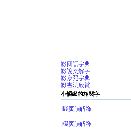
輟國語字典
輟說文解字
輟康熙字典
輟書法欣賞
小韻綴的相關字
啜廣韻解釋
畷廣韻解釋