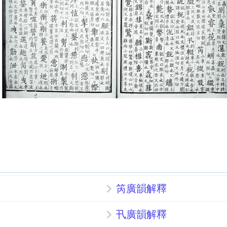
笍廣韻解釋
卂廣韻解釋