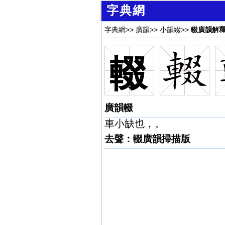
字典網
字典網
>>
廣韻
>>
小韻綴
>>
輟廣韻解
輟
廣韻輟
車小缺也，。
去聲：輟廣韻掃描版