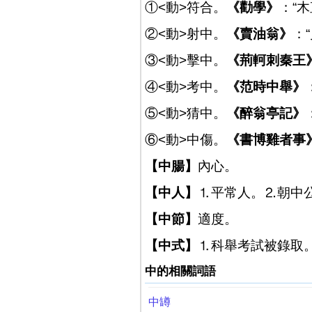
①<動>符合。
《勸學》
：“
②<動>射中。
《賣油翁》
：
③<動>擊中。
《荊軻刺秦王
④<動>考中。
《范時中舉》
⑤<動>猜中。
《醉翁亭記》
⑥<動>中傷。
《書博雞者事
【中腸】
內心。
【中人】
⒈平常人。⒉朝中
【中節】
適度。
【中式】
⒈科舉考試被錄取
中的相關詞語
中罇