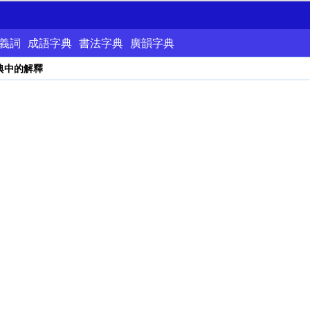
義詞
成語字典
書法字典
廣韻字典
典中的解釋