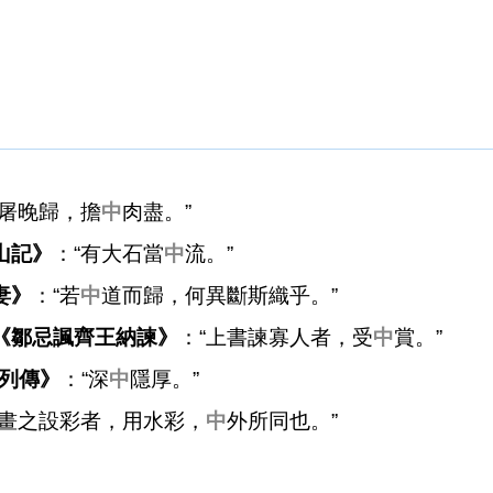
一屠晚歸，擔
中
肉盡。”
山記》
：“有大石當
中
流。”
妻》
：“若
中
道而歸，何異斷斯織乎。”
《鄒忌諷齊王納諫》
：“上書諫寡人者，受
中
賞。”
國列傳》
：“深
中
隱厚。”
圖畫之設彩者，用水彩，
中
外所同也。”