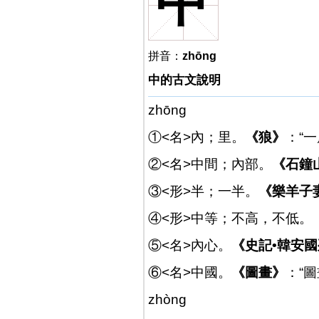
中
拼音：
zhōng
中的古文說明
zhōng
①<名>內；里。
《狼》
：“
②<名>中間；內部。
《石鐘
③<形>半；一半。
《樂羊子
④<形>中等；不高，不低。
⑤<名>內心。
《史記•韓安
⑥<名>中國。
《圖畫》
：“
zhòng