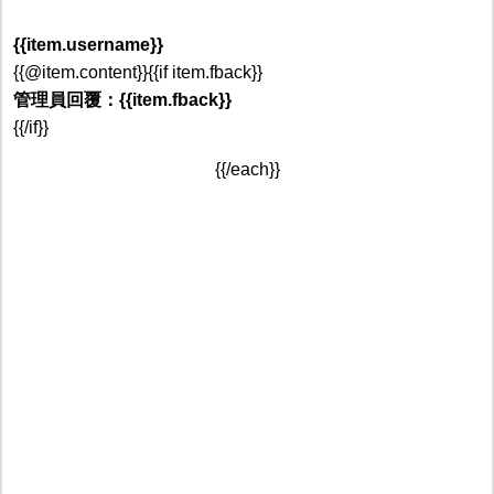
{{item.username}}
{{@item.content}}{{if item.fback}}
管理員回覆：{{item.fback}}
{{/if}}
{{/each}}