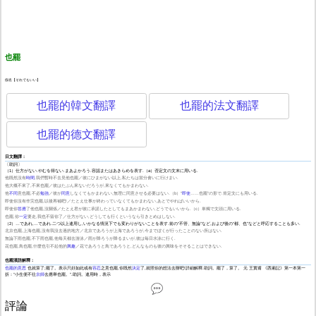
也罷
假名【それでもいい】
也罷的韓文翻譯
也罷的法文翻譯
也罷的德文翻譯
日文翻譯：
〔助詞〕
（1）仕方がない.やむを得ない.まあよかろう.容認またはあきらめを表す.（a）否定文の文末に用いる.
他既然沒有
時間
,我們暫時不去見他也罷／彼にひまがない以上,私たちは當分會いに行けまい.
他大概不來了,不來也罷／彼はたぶん來ないだろうが,來なくてもかまわない.
他
不同
意也罷,不必
勉強
／彼が
同意
しなくてもかまわない,無理に同意させる必要はない.（b）“
即使
……也罷”の形で.肯定文にも用いる.
即使你沒有作完也罷,以後再補吧!／たとえ仕事が終わっていなくてもかまわない,あとでやればいいから.
即使你
答應
了他也罷,沒關係／たとえ君が彼に承諾したとしてもまあかまわない,どうでもいいから.（c）単獨で文頭に用いる.
也罷,你
一定
要走,我也不留你了／仕方がない,どうしても行くというなら引きとめはしない.
（2）…であれ,…であれ.二つ以上連用し,いかなる情況下でも変わりがないことを表す.前の“不管、無論”など,および後の“都、也”などと呼応することも多い.
北京也罷,上海也罷,沒有我沒去過的地方／北京であろうが上海であろうが,今までぼくが行ったことのない所はない.
無論下雨也罷,不下雨也罷,他每天都去游泳／雨が降ろうが降るまいが,彼は毎日水泳に行く.
花也罷,鳥也罷,什麼也引不起他的
興趣
／花であろうと鳥であろうと,どんなものも彼の興味をそそることはできない.
也罷漢語解釋：
也罷的意思
也就算了;罷了。表示只好如此或有
容忍
之意也罷,你既然
決定
了,就照你的想法去辦吧!詳細解釋.助詞。罷了，算了。 元 王實甫 《西廂記》第一本第一
折：“小生便不往
京師
去應舉也罷。”.助詞。連用時，表示
評論