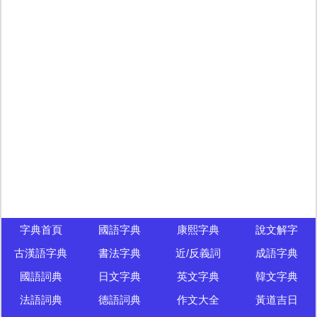
字典首頁
國語字典
康熙字典
說文解字
古漢語字典
書法字典
近/反義詞
成語字典
國語詞典
日文字典
英文字典
韓文字典
法語詞典
德語詞典
作文大全
黃道吉日