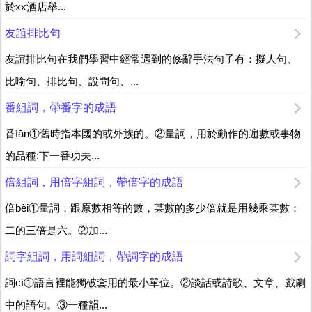
於xx酒店舉...
友誼排比句
友誼排比句在我們學習中經常遇到的修辭手法句子有：擬人句、
比喻句、排比句、設問句、...
番組詞，帶番字的成語
番fān①舊時指本國的或外族的。②量詞，用於動作的遍數或事物
的品種:下一番功夫...
倍組詞，用倍字組詞，帶倍字的成語
倍bèi①量詞，跟原數相等的數，某數的多少倍就是用幾乘某數：
二的三倍是六。②加...
詞字組詞，用詞組詞，帶詞字的成語
詞cí①語言裡能獨破套用的最小單位。②談話或詩歌、文章、戲劇
中的語句。③一種韻...