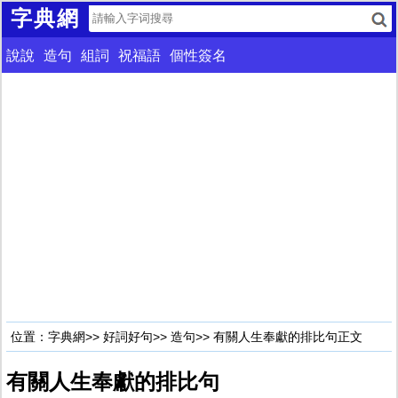
字典網
說說
造句
組詞
祝福語
個性簽名
位置：
字典網
>>
好詞好句
>>
造句
>> 有關人生奉獻的排比句正文
有關人生奉獻的排比句