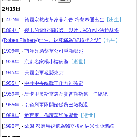
2月16日
[
1497年
] -
德國宗教改革家菲利普·梅蘭希通出生
【出生】
[
1884年
] -
傑出的電影攝影師、製片，羅伯特·法拉赫提
(Robert Flaherty)出生。被尊稱為“紀錄牌之父”
【出生】
[
1909年
] -
南洋兄弟菸草公司重新崛起
[
1938年
] -
京劇名家楊小樓病逝
【逝世】
[
1945年
] -
美國空軍猛襲東京
[
1955年
] -
中共中央統戰工作方針確定
[
1959年
] -
馬卡里奧斯當選為賽普勒斯第一任總統
[
1985年
] -
以色列軍隊開始從黎巴嫩撤退
[
1988年
] -
教育家、作家葉聖陶逝世
【逝世】
[
1990年
] -
薩姆·努喬馬被選為獨立後的納米比亞總統