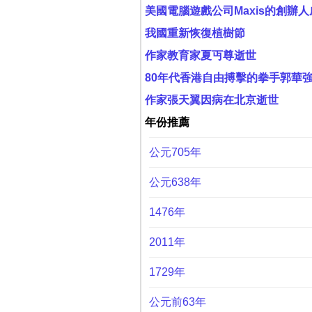
美國電腦遊戲公司Maxis的創辦人
我國重新恢復植樹節
作家教育家夏丏尊逝世
80年代香港自由搏擊的拳手郭華
作家張天翼因病在北京逝世
年份推薦
公元705年
公元638年
1476年
2011年
1729年
公元前63年