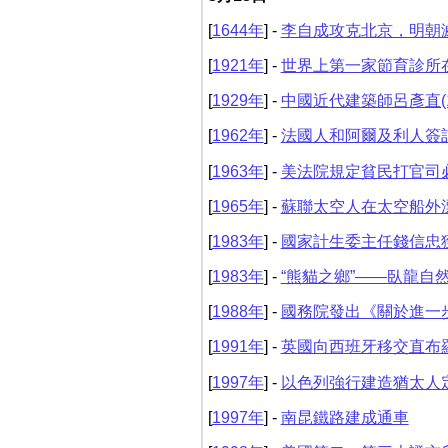
[
1644年
] -
李自成攻克北京，明朝
[
1921年
] -
世界上第一家節育診所
[
1929年
] -
中國近代建築師呂彥直(18
[
1962年
] -
法國人和阿爾及利人簽
[
1963年
] -
美法院規定貧民打官司
[
1965年
] -
蘇聯太空人在太空船外
[
1983年
] -
國家計生委主任錢信忠
[
1983年
] -
“熊貓之鄉”——臥龍自
[
1988年
] -
國務院發出《關於進一
[
1991年
] -
英國向西班牙移交直布
[
1997年
] -
以色列強行建造猶太人
[
1997年
] -
南昆鐵路建成通車