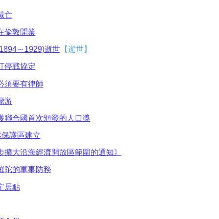
滅亡
在倫敦開業
94～1929)逝世
【逝世】
訂停戰協定
必須要有律師
漂游
獲聯合國首次頒發的人口獎
然保護區建立
步擴大沿海經濟開放區範圍的通知》
羅陀的軍事防務
定居點