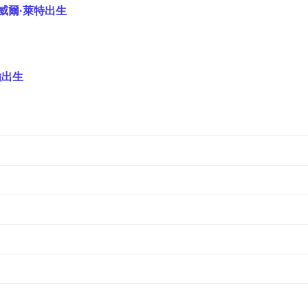
威爾·萊特出生
強出生