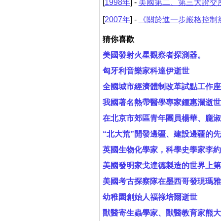
[
1998年
] -
美國第二、第三大證交
[
2007年
] -
《關於進一步嚴格控制
猜你喜歡
美國發射火星觀察者探測器。
匈牙利音樂家科達伊逝世
全國城市經濟體制改革試點工作座
我國著名熱帶醫學專家鍾惠瀾逝世
在北京市郊區青年團員楊華、龐淑
“北大荒”開發邊疆、建設邊疆的
英國生物化學家，科學史學家李約
美國發明家戈達德製造的世界上第
美國考古探察隊在墨西哥發現瑪雅
幼稚園創始人福祿培爾逝世
獸醫寄生蟲學家、獸醫教育家熊大