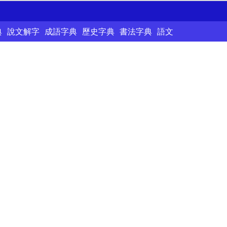
典
說文解字
成語字典
歷史字典
書法字典
語文