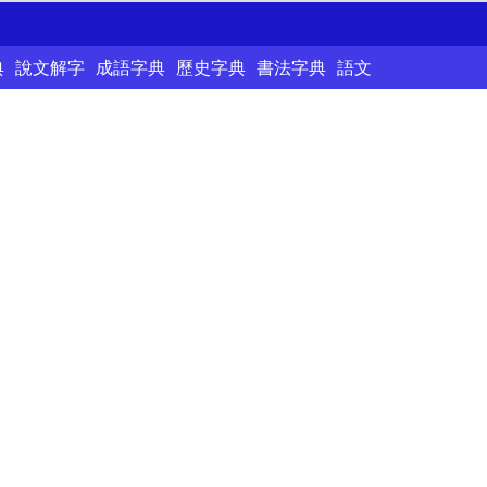
典
說文解字
成語字典
歷史字典
書法字典
語文