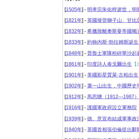
[
1505年
] -
明孝宗朱佑樘逝世，明
[
1821年
] -
英國接管獅子山、甘比
[
1832年
] -
希臘脫離奧斯曼帝國獨
[
1833年
] -
約翰內斯·勃拉姆斯誕生
[
1848年
] -
普魯士軍隊粉碎華沙起
[
1861年
] -
印度詩人泰戈爾出生
【
[
1901年
] -
美國影星賈萊·古柏出生
[
1902年
] -
蕭一山出生，中國歷史
[
1912年
] -
馬思聰（1912—19
[
1916年
] -
護國軍政府設立軍務院
[
1939年
] -
德、意宣布結成軍事政
[
1940年
] -
英國首相張伯倫提出辭