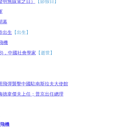
發明無線電之日）
【節假日】
軍
開幕
玲出生
【出生】
飛機
68)，中國社會學家
【逝世】
用飛彈襲擊中國駐南斯拉夫大使館
梅德韋傑夫上任；普京出任總理
飛機