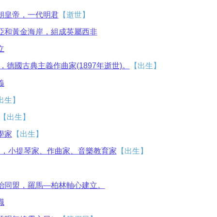
朝皇帝，一代明君
【逝世】
亞和黃金海岸，組成英屬西非
立
，德國古典主義作曲家(1897年逝世)。
【出生】
義
出生】
【出生】
學家
【出生】
87），小提琴家、作曲家、音樂教育家
【出生】
治同盟，羅馬—柏林軸心建立。
職