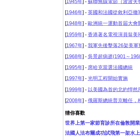
[
1945年
] -
蘇聯無線電節（波波夫
[
1946年
] -
英國和法國從敘利亞撤
[
1948年
] -
歐洲統一運動首屆大會
[
1959年
] -
香港著名電視演員翁美
[
1967年
] -
我軍先後擊落26架美軍
[
1968年
] -
吳景超病逝(1901～19
[
1995年
] -
席哈克當選法國總統
[
1997年
] -
光明工程開始實施
[
1999年
] -
以美國為首的北約悍然
[
2008年
] -
俄羅斯總統普京離任，
猜你喜歡
世界上第一家節育診所在倫敦開業
法國人法布爾成功試飛第一架水上