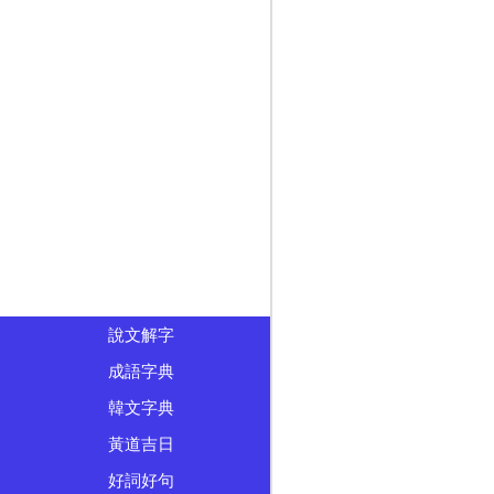
說文解字
成語字典
韓文字典
黃道吉日
好詞好句