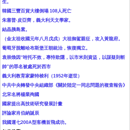
生。
韓國三豐百貨大樓倒塌 108人死亡
朱塞普·皮亞齊，義大利天文學家。
結晶胰島素。
（金太祖收國元年八月戊戌）大祖御駕親征，攻入黃龍府。
葡萄牙脫離哈布斯堡王朝統治，恢復獨立。
袁崇煥因“咐托不效，專恃欺隱，以市米則資盜，以謀疑則斬
帥”的罪名被處死於西市
義大利教育家蒙特梭利（1952年逝世）
中共中央轉發中央組織部《關於陸定一同志問題的複查報告》
北宋名將楊業殉國
國家提出高技術研究發展計畫
評論家肖伯納誕辰
我國運七200A型客機首飛成功。