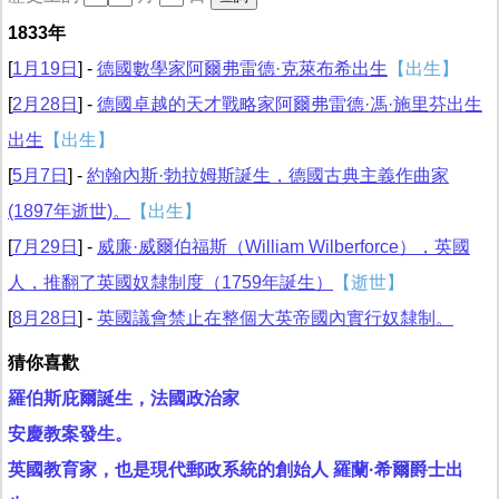
1833年
[
1月19日
] -
德國數學家阿爾弗雷德·克萊布希出生
【出生】
[
2月28日
] -
德國卓越的天才戰略家阿爾弗雷德·馮·施里芬出生
出生
【出生】
[
5月7日
] -
約翰內斯·勃拉姆斯誕生，德國古典主義作曲家
(1897年逝世)。
【出生】
[
7月29日
] -
威廉·威爾伯福斯（William Wilberforce），英國
人，推翻了英國奴隸制度（1759年誕生）
【逝世】
[
8月28日
] -
英國議會禁止在整個大英帝國內實行奴隸制。
猜你喜歡
羅伯斯庇爾誕生，法國政治家
安慶教案發生。
英國教育家，也是現代郵政系統的創始人 羅蘭·希爾爵士出